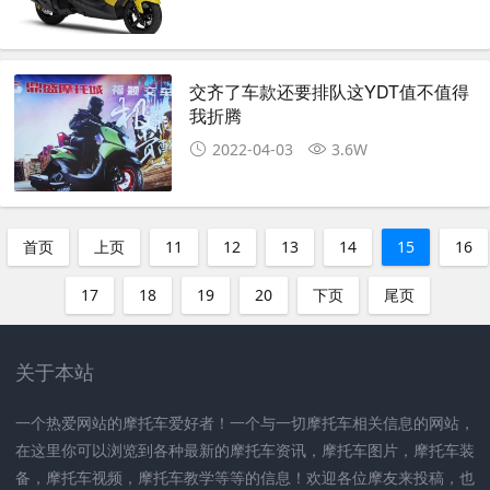
交齐了车款还要排队这YDT值不值得
我折腾
2022-04-03
3.6W
首页
上页
11
12
13
14
15
16
17
18
19
20
下页
尾页
关于本站
一个热爱网站的摩托车爱好者！一个与一切摩托车相关信息的网站，
在这里你可以浏览到各种最新的摩托车资讯，摩托车图片，摩托车装
备，摩托车视频，摩托车教学等等的信息！欢迎各位摩友来投稿，也