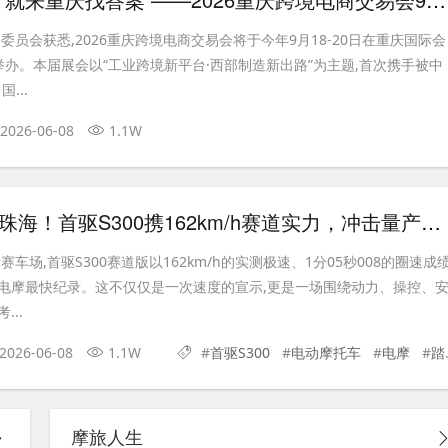
委员会获悉,2026重庆跨境电商交易会将于今年9月18-20日在重庆国际会
举办。本届展会以“工业跨境新平台·西部制造新出路”为主题,首次携手被中
...
2026-06-08
1.1W
6月10日再战珠海！首驱S300携162km/h赛道实力，冲击量产电摩圈速新高度
车场,首驱S300赛道版以162km/h的实测极速、1分05秒008的圈速成绩
电摩最快纪录。这不仅仅是一次速度的宣示,更是一场围绕动力、操控、
..
2026-06-08
1.1W
#
首驱S300
#
电动摩托车
#
电摩
#
踏板
摩旅人生