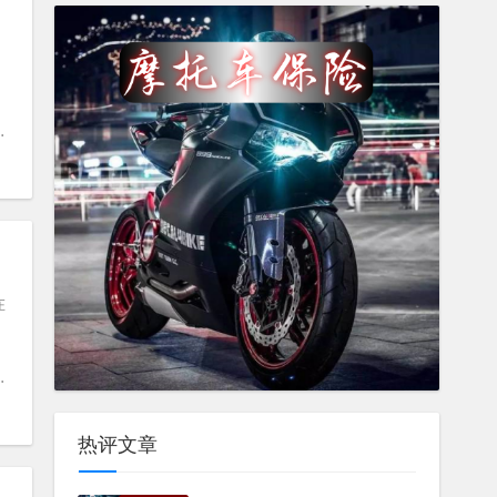
踏板
#
踏板摩托车
在
#
电摩
#
爱玛黑翼
热评文章