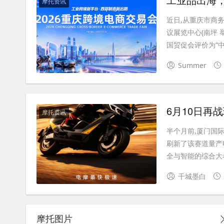
摩托资讯
近日,从重庆市商务
议展览中心(南坪 
国贸促会评价为“中国
Summer
摩托资讯
半个月前,厦门国际赛
刷新了该赛道量产
全与智能的综合大考.
千城墨白
摩托图片