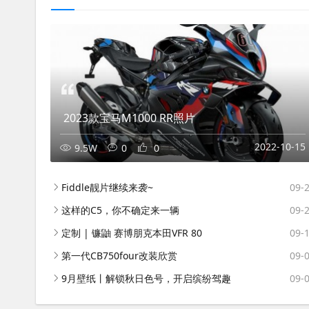
2023款宝马M1000 RR照片
2022-10-15
9.5W
0
0
Fiddle靓片继续来袭~
09-
这样的C5，你不确定来一辆
09-
定制 | 镰鼬 赛博朋克本田VFR 80
09-
第一代CB750four改装欣赏
09-
9月壁纸丨解锁秋日色号，开启缤纷驾趣
09-