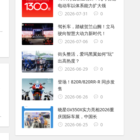
电动车以体系能力扩大领
2026-07-31
0
驾长车，踏破贺兰山阙！立马
#
ADV
驶向智慧大动力新时代！
2026-07-06
0
街头整活，爱玛黑翼如何“玩”
出高热度？
2026-06-29
0
登场！820R/820RR-R 同步发
从
售
2026-06-26
0
晓星GV350X实力亮相2026重
#
九号
庆国际车展，中国长
2026-06-25
0