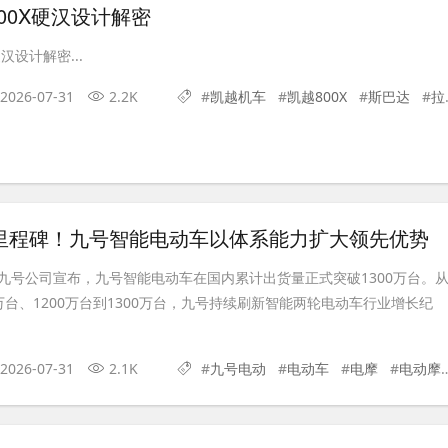
00X硬汉设计解密
汉设计解密...
2026-07-31
2.2K
#
凯越机车
#
凯越800X
#
斯巴达
#
拉力车
新里程碑！九号智能电动车以体系能力扩大领先优势
日，九号公司宣布，九号智能电动车在国内累计出货量正式突破1300万台。
00万台、1200万台到1300万台，九号持续刷新智能两轮电动车行业增长纪
2026-07-31
2.1K
#
九号电动
#
电动车
#
电摩
#
电动摩托车