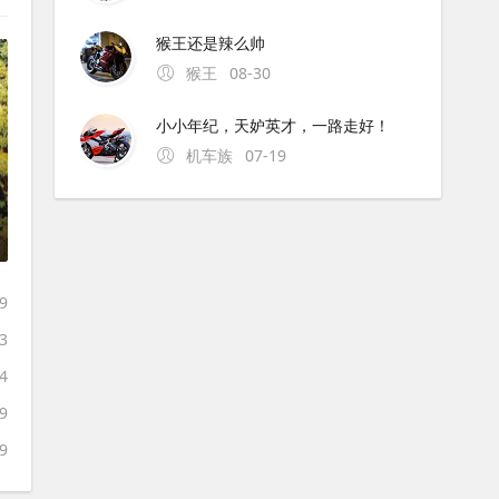
猴王还是辣么帅
猴王
08-30
小小年纪，天妒英才，一路走好！
机车族
07-19
9
3
4
9
9