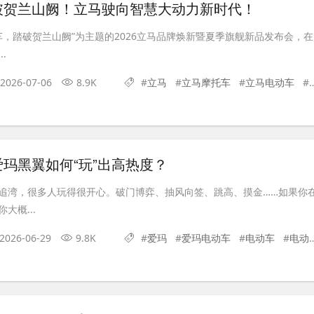
破贺兰山阙！立马驶向智慧大动力新时代！
车，踏破贺兰山阙”为主题的2026立马品牌焕新暨夏季旗舰新品发布会，在
.
2026-07-06
8.9K
#
立马
#
立马摩托车
#
立马电动车
#
玛黑翼如何“玩”出高热度？
追湾，很多人玩得很开心。破门博弈、抽风向签、跳高、摸金……如果你
大概...
2026-06-29
9.8K
#
爱玛
#
爱玛电动车
#
电动车
#
电动摩托车