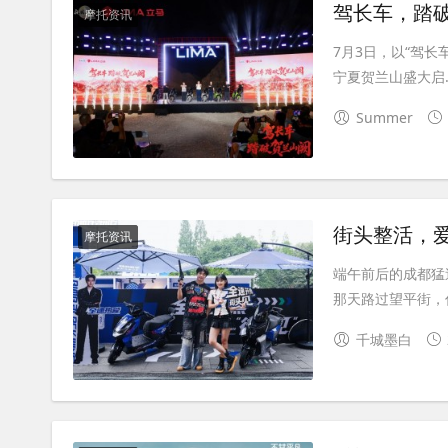
驾长车，踏
摩托资讯
7月3日，以“驾长
宁夏贺兰山盛大启..
Summer
街头整活，爱
摩托资讯
端午前后的成都猛
那天路过望平街，你
千城墨白