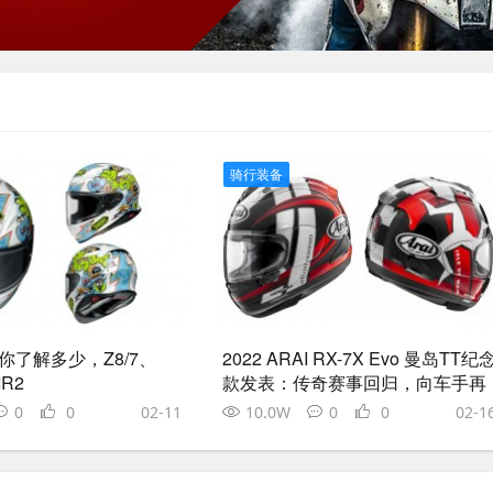
骑行装备
盔你了解多少，Z8/7、
2022 ARAI RX-7X Evo 曼岛TT纪
IR2
款发表：传奇赛事回归，向车手再
度致敬！
0
0
02-11
10.0W
0
0
02-1