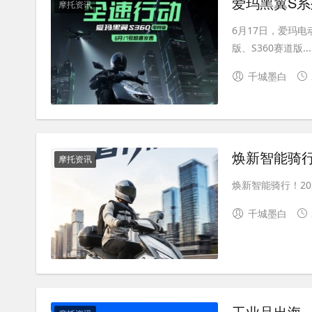
爱玛黑翼S系
摩托资讯
6月17日，爱玛
版、S360赛道版...
千城墨白
焕新智能骑行！2
摩托资讯
焕新智能骑行！2026 
千城墨白