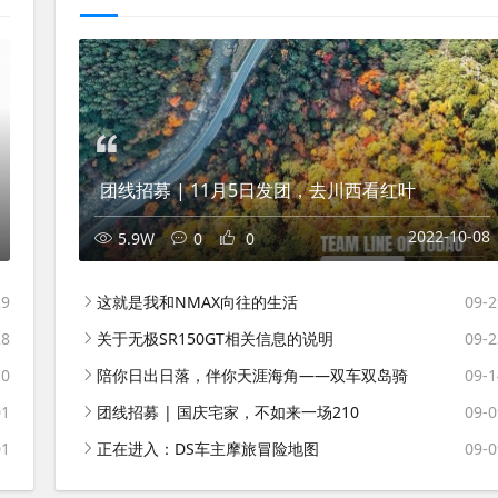
团线招募 | 11月5日发团，去川西看红叶
2022-10-08
5.9W
0
0
29
这就是我和NMAX向往的生活
09-2
28
关于无极SR150GT相关信息的说明
09-2
10
陪你日出日落，伴你天涯海角——双车双岛骑
09-1
01
团线招募 | 国庆宅家，不如来一场210
09-0
01
正在进入：DS车主摩旅冒险地图
09-0