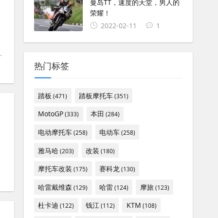
曼岛TT，速度的天堂，男人的
荣耀！
2022-02-11
1
#
电摩
#
爱玛黑翼
热门标签
踏板
踏板摩托车
(471)
(351)
MotoGP
本田
(333)
(284)
电动摩托车
电动车
(258)
(258)
#
踏板摩托车
#
钱江鸿125
雅马哈
改装
(203)
(180)
摩托车改装
赛科龙
(175)
(130)
哈雷戴维森
哈雷
摩旅
(129)
(124)
(123)
杜卡迪
钱江
KTM
(122)
(112)
(108)