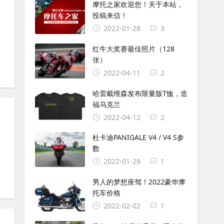
摩托之家欢迎您！关于本站，
投稿来信！
2022-01-28
3
#
张雪820R
红牛大奖赛最佳照片（128
张）
2022-04-11
2
哈雷戴维森发布限量版T恤，造
福乌克兰
2022-04-12
2
杜卡迪PANIGALE V4 / V4 S参
数
星GV350X
#
重庆国际车展
#
长安汽摩
2022-01-29
1
男人的梦想座驾！2022豪华摩
托车价格
2022-02-02
1