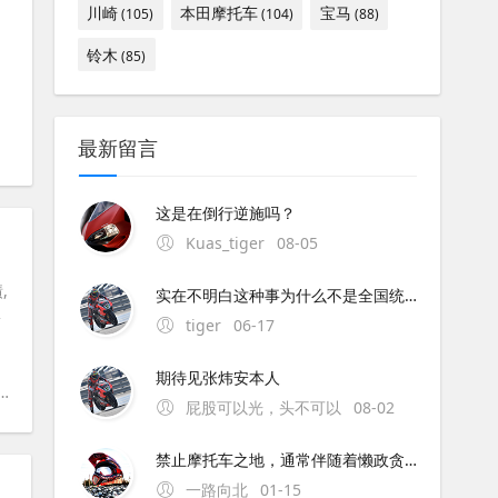
川崎
本田摩托车
宝马
(105)
(104)
(88)
铃木
(85)
最新留言
这是在倒行逆施吗？
Kuas_tiger
08-05
,
实在不明白这种事为什么不是全国统一执行呢？中央与地方的权限这么混乱的吗？全国每个地方都不同规定,这是要独立造反吗？
安
tiger
06-17
期待见张炜安本人
#
踏板摩托车
屁股可以光，头不可以
08-02
禁止摩托车之地，通常伴随着懒政贪官。为解禁摩的地方点赞！
一路向北
01-15