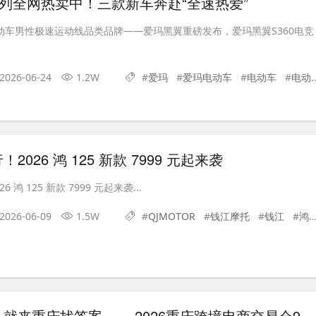
列全网热卖中！三款新车奔赴“全速热爱”
电动车男性极速运动线品类品牌——爱玛黑翼重磅发布，爱玛黑翼S360电竞
2026-06-24
1.2W
#
爱玛
#
爱玛电动车
#
电动车
#
电动摩托车
026 鸿 125 新款 7999 元起来袭
鸿 125 新款 7999 元起来袭...
2026-06-09
1.5W
#
QJMOTOR
#
钱江摩托
#
钱江
#
鸿125
工业品出海，就来重庆找答案 ——2026重庆跨境电商交易会9月焕新启航