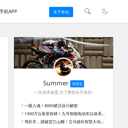
手机APP
关于本站
Summer
管理员
一生追求速度,为了梦想永不放弃!
一眼入魂！800X硬汉设计解密
1300万台新里程碑！九号智能电动车以体系能力扩大领先优势
驾长车，踏破贺兰山阙！立马驶向智慧大动力新时代！