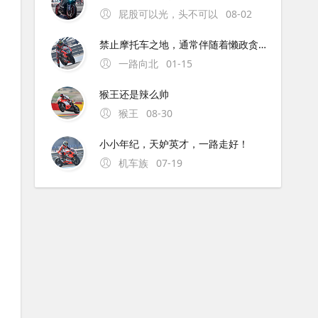
屁股可以光，头不可以
08-02
禁止摩托车之地，通常伴随着懒政贪官。为解禁摩的地方点赞！
一路向北
01-15
猴王还是辣么帅
猴王
08-30
小小年纪，天妒英才，一路走好！
机车族
07-19