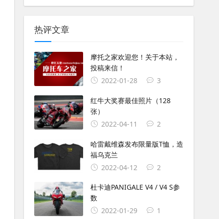
热评文章
摩托之家欢迎您！关于本站，
投稿来信！
2022-01-28
3
红牛大奖赛最佳照片（128
张）
2022-04-11
2
哈雷戴维森发布限量版T恤，造
福乌克兰
2022-04-12
2
杜卡迪PANIGALE V4 / V4 S参
数
2022-01-29
1