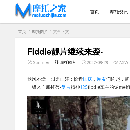
首页
摩托资讯
首页
摩托图片
文章正文
Fiddle靓片继续来袭~
Summer
摩托图片
2022-09-29
7.3W
秋风不燥，阳光正好；恰逢
国庆
，
摩友
们约起，跑
一组来自摩托范-
复古
精神
125
fiddle车主的炫mei