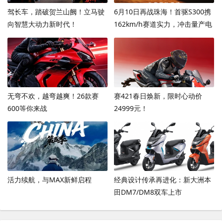
驾长车，踏破贺兰山阙！立马驶
6月10日再战珠海！首驱S300携
向智慧大动力新时代！
162km/h赛道实力，冲击量产电
摩圈速新高度
无弯不欢，越弯越爽！26款赛
赛421春日焕新，限时心动价
600等你来战
24999元！
活力续航，与MAX新鲜启程
经典设计传承再进化：新大洲本
田DM7/DM8双车上市