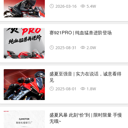
2026-03-16
5.4W
赛921PRO | 纯血猛兽进阶登场
2025-08-31
2.0W
盛夏至强音 | 实力在说话，诚意看得
见
2025-08-01
1.8W
盛夏风暴 此刻“价”到 | 限时限量 手慢
无哦~