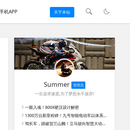
手机APP
关于本站
Summer
管理员
一生追求速度,为了梦想永不放弃!
一眼入魂！800X硬汉设计解密
1300万台新里程碑！九号智能电动车以体系能力扩大领先优势
驾长车，踏破贺兰山阙！立马驶向智慧大动力新时代！