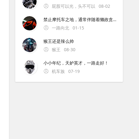
屁股可以光，头不可以
08-02
禁止摩托车之地，通常伴随着懒政贪官。为解禁摩的地方点赞！
一路向北
01-15
猴王还是辣么帅
猴王
08-30
小小年纪，天妒英才，一路走好！
机车族
07-19