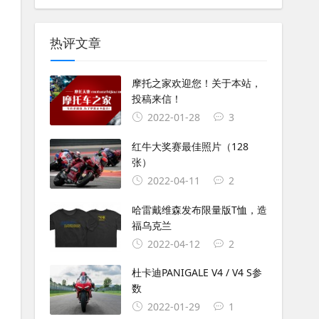
热评文章
摩托之家欢迎您！关于本站，
投稿来信！
2022-01-28
3
红牛大奖赛最佳照片（128
张）
2022-04-11
2
哈雷戴维森发布限量版T恤，造
福乌克兰
2022-04-12
2
杜卡迪PANIGALE V4 / V4 S参
数
2022-01-29
1