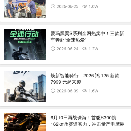
造新高度
2026-06-25
1.0W
爱玛黑翼S系列全网热卖中！三款新
车奔赴“全速热爱”
2026-06-24
1.2W
焕新智能骑行！2026 鸿 125 新款
7999 元起来袭
2026-06-09
1.6W
6月10日再战珠海！首驱S300携
162km/h赛道实力，冲击量产电摩圈
速新高度