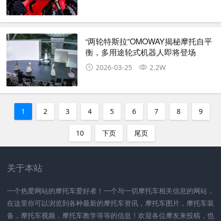
“两轮特斯拉”OMOWAY揭秘摩托自平
衡，多用途轮式机器人即将登场
2026-03-25
2.2W
1
2
3
4
5
6
7
8
9
10
下页
尾页
关于本站
一个热爱网站的摩托车爱好者！一个与一切摩托车相关信息的网站，
在这里你可以浏览到各种最新的摩托车资讯，摩托车图片，摩托车装
备，摩托车视频，摩托车教学等等的信息！欢迎各位摩友来投稿，也