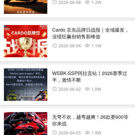
2026-06-08
1.2W
Cardo 京东品牌日战报｜全域爆发，
业绩狂飙创销售新峰值
2026-06-04
1.1W
WSBK-SSP阿拉贡站丨2026赛季过
半，激情不断
2026-06-02
1.0W
无弯不欢，越弯越爽！26款赛600等
你来战
2026-04-03
1.9W