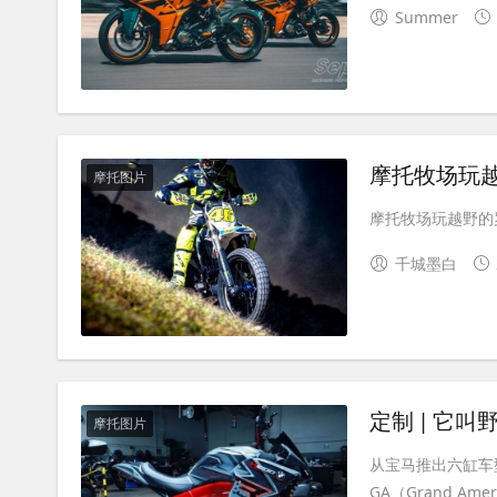
Summer
摩托牧场玩
摩托图片
摩托牧场玩越野的罗
千城墨白
定制 | 它叫
摩托图片
从宝马推出六缸车型至
GA（Grand A