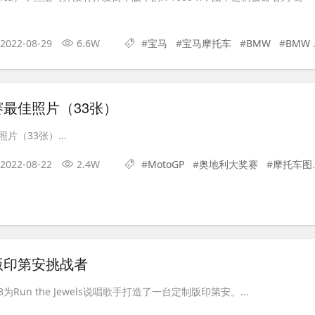
2022-08-29
6.6W
#
宝马
#
宝马摩托车
#
BMW
#
BMW K1600 R
最佳照片（33张）
片（33张）...
2022-08-22
2.4W
#
​MotoGP
#
奥地利大奖赛
#
摩托车图片
版印第安挑战者
ig B为Run the Jewels说唱歌手打造了一台定制版印第安。...