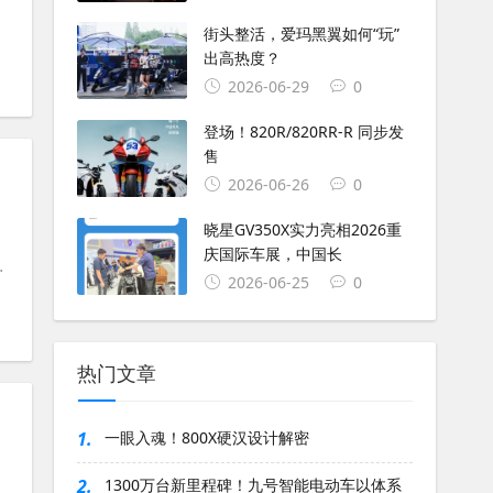
#
台荣
#
台荣C5
#
摩托车图片
#
女骑士
#
小姐姐
街头整活，爱玛黑翼如何“玩”
出高热度？
2026-06-29
0
登场！820R/820RR-R 同步发
售
2026-06-26
0
晓星GV350X实力亮相2026重
庆国际车展，中国长
#
春风摩托车
#
春风
#
摩托车图片
#
摩托车壁纸
2026-06-25
0
热门文章
1.
一眼入魂！800X硬汉设计解密
2.
1300万台新里程碑！九号智能电动车以体系