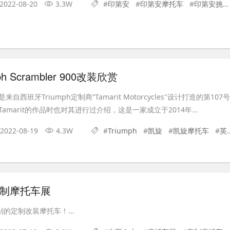
2022-08-20
3.3W
#
印第安
#
印第安摩托车
#
印第安挑战者
ph Scrambler 900改装欣赏
西班牙Triumph定制商“Tamarit Motorcycles"设计打造的第107号
amarit的作品时也对其进行过介绍，这是一家成立于2014年...
2022-08-19
4.3W
#
Triumph
#
凯旋
#
凯旋摩托车
#
英伦摩托车
定制摩托车展
别的定制改装摩托车！...