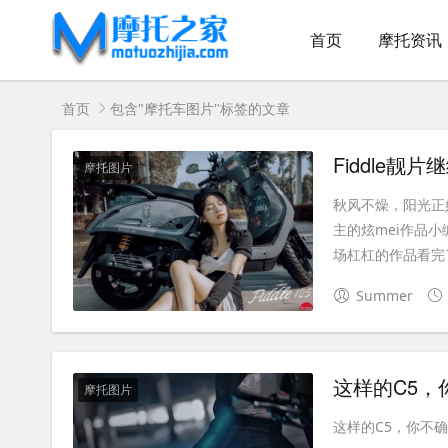
首页
摩托资讯
首页
包含"摩托车图片"标签的文章
Fiddle靓片
摩托图片
秋风不燥，阳光正好
主的炫mei作品
场杠杠的作品看完了
Summer
这样的C5，
摩托图片
这样的C5，你不确定