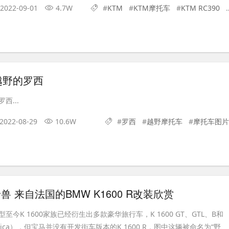
2022-09-01
4.7W
#
KTM
#
KTM摩托车
#
KTM RC390
#
越野的罗西
西...
2022-08-29
10.6W
#
罗西
#
越野摩托车
#
摩托车图片
野兽 来自法国的BMW K1600 R改装欣赏
今K 1600家族已经衍生出多款豪华旅行车，K 1600 GT、GTL、B和
merica），但宝马并没有开发街车版本的K 1600 R，图中这辆被命名为“野