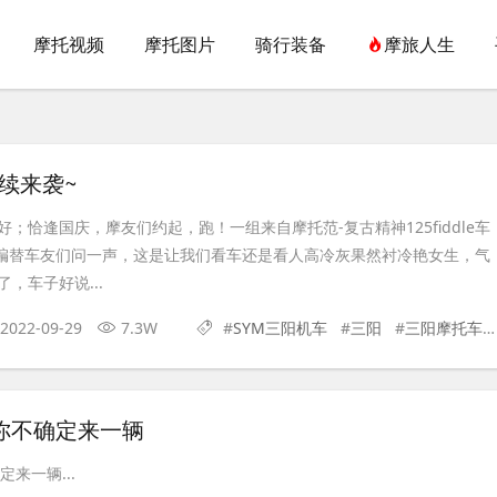
摩托视频
摩托图片
骑行装备
摩旅人生
继续来袭~
；恰逢国庆，摩友们约起，跑！一组来自摩托范-复古精神125fiddle车
小编替车友们问一声，这是让我们看车还是看人高冷灰果然衬冷艳女生，气
，车子好说...
2022-09-29
7.3W
#
SYM三阳机车
#
三阳
#
三阳摩托车
你不确定来一辆
来一辆...