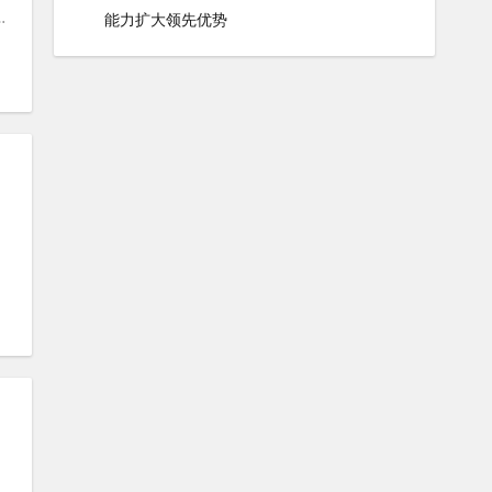
RC390
#
摩托车图片
#
摩托车壁纸
能力扩大领先优势