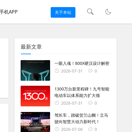
手机APP
关于本站
最新文章
一眼入魂！800X硬汉设计解密
2026-07-31
0
#
踏板
#
踏板摩托车
#
女骑士
#
小姐姐
#
冷艳女生
#
摩托车图片
#
1300万台新里程碑！九号智能
电动车以体系能力扩大领
2026-07-31
0
驾长车，踏破贺兰山阙！立马
驶向智慧大动力新时代！
2026-07-06
0