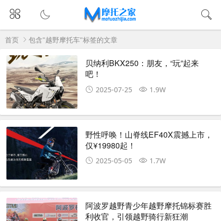
首页
包含"越野摩托车"标签的文章
贝纳利BKX250：朋友，“玩”起来
吧！
2025-07-25
1.9W
野性呼唤！山脊线EF40X震撼上市，
仅¥19980起！
2025-05-05
1.7W
阿波罗越野青少年越野摩托锦标赛胜
利收官，引领越野骑行新狂潮