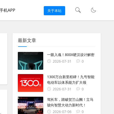
手机APP
关于本站
最新文章
一眼入魂！800X硬汉设计解密
2026-07-31
0
#
FIM
#
Triumph
#
MXGP
#
摩托车世界锦标赛
#
世界锦标
1300万台新里程碑！九号智能
电动车以体系能力扩大领
2026-07-31
0
驾长车，踏破贺兰山阙！立马
驶向智慧大动力新时代！
2026-07-06
0