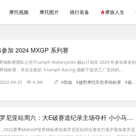
摩托视频
摩托图片
骑行装备
摩旅人生
加 2024 MXGP 系列赛
标赛团队公告Triumph Motorcycles 确认计划在 2024 年参加著名的
界锦标赛，并在全新的 Triumph Racing 旗帜下提供工厂支持的...
2022-09-25
4.3W
#
凯旋
#
越野摩托车世界锦标赛
#
越野摩托车
MotoGP加泰罗尼亚站周六：大E破赛道纪录主场夺杆 小小马受伤缺席排位赛
2022赛季MotoGP世界锦标赛加泰罗尼亚站排位赛在巴塞罗那加泰罗尼