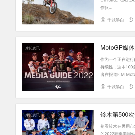
作伙...
千城墨白
MotoGP媒
摩托资讯
作为一个正在进行的
持续性，这本10
者在报道FIM MotoG
千城墨白
铃木第500
摩托资讯
别看铃木在民用市
的2022赛季美国