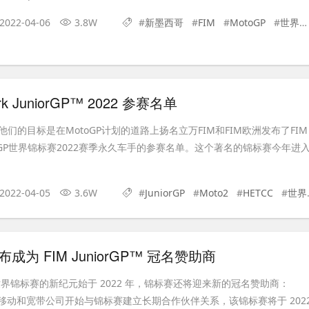
2022-04-06
3.8W
#
新墨西哥
#
FIM
#
MotoGP
#
世界锦标赛
ork JuniorGP™ 2022 参赛名单
们的目标是在MotoGP计划的道路上扬名立万FIM和FIM欧洲发布了FIM
JuniorGP世界锦标赛2022赛季永久车手的参赛名单。这个著名的锦标赛今年进
2022-04-05
3.6W
#
JuniorGP
#
Moto2
#
HETCC
#
世界锦标赛
 宣布成为 FIM JuniorGP™ 冠名赞助商
GP™ 世界锦标赛的新纪元始于 2022 年，锦标赛还将迎来新的冠名赞助商：
。 这家移动和宽带公司开始与锦标赛建立长期合作伙伴关系，该锦标赛将于 202