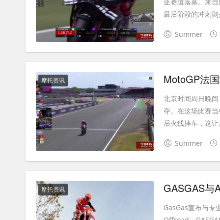
亚赛道落幕。来自
最后阶段的冲刺则是以0
Summer
摩托资讯
北京时间周日晚间，
夺。在这场比赛当
后火线摔车，这让后
Summer
GASGAS
摩托资讯
GasGas宣布与专
Offroad。GA