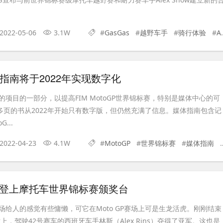
2022-05-06
3.1W
#
GasGas
#
越野车手
#
骑行体验
#
Alex Snow
体指南将于2022年实现数字化
项目的一部分，以提高FIM MotoGP世界锦标赛，特别是媒体中心的可
0多页的书从2022年开始只有数字版，但仍然充满了信息。媒体指南包含记
...
2022-04-23
4.1W
#
MotoGP
#
世界锦标赛
#
媒体指南
#
次登上摩托车世界锦标赛颁奖台
场给人的感觉有些慵懒，可它在Moto GP赛场上可是生龙活虎。刚刚结束
站上，驾驶42号赛车的西班牙车手林斯（Alex Rins）夺得了亚军。这也是