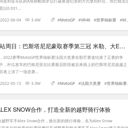
阿普利亚车队的A埃斯帕加罗以打破赛道纪录的方式拿到杆位，而巴格尼
.031...
2022-06-04
3.4W
#
MotoGP
#
VR46
#
世界锦标赛
#
MotoGP世界锦标赛
MotoGP法国站周日：巴斯塔尼尼豪取赛季第三冠 米勒、大E登台
2022赛季MotoGP世界锦标赛法国大奖赛在勒芒赛道结束了正赛的争
中，杆位发车的巴格尼亚在比赛最后阶段被后来插上的巴斯塔尼尼超越之
者上演了一场逆袭...
2022-05-15
3.3W
#
MotoGP
#
法国大奖赛
#
世界锦标赛
与ALEX SNOW合作，打造全新的越野骑行体验
业越野车手Alex Snow合作，推出新的骑行体验，名为Alex Snow
SGAS宣布与前世界锦标赛级摩托车越野赛和耐力赛车手Alex Snow建立新的