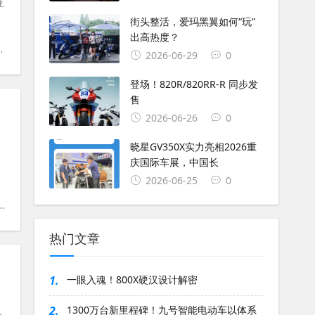
亚
街头整活，爱玛黑翼如何“玩”
出高热度？
#
加泰罗尼亚
2026-06-29
0
登场！820R/820RR-R 同步发
售
2026-06-26
0
晓星GV350X实力亮相2026重
庆国际车展，中国长
2026-06-25
0
#
勒芒
#
巴格尼亚
#
巴斯塔尼尼
#
马奎兹
热门文章
1.
一眼入魂！800X硬汉设计解密
2.
1300万台新里程碑！九号智能电动车以体系
合