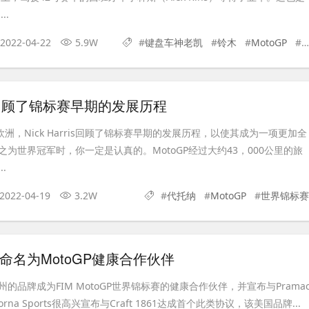
..
2022-04-22
5.9W
#
键盘车神老凯
#
铃木
#
MotoGP
#
rris回顾了锦标赛早期的发展历程
返欧洲，Nick Harris回顾了锦标赛早期的发展历程，以使其成为一项更加全
为世界冠军时，你一定是认真的。MotoGP经过大约43，000公里的旅
.
2022-04-19
3.2W
#
代托纳
#
MotoGP
#
世界锦标赛
61被命名为MotoGP健康合作伙伴
的品牌成为FIM MotoGP世界锦标赛的健康合作伙伴，并宣布与Prama
orna Sports很高兴宣布与Craft 1861达成首个此类协议，该美国品牌...