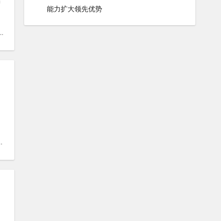
能力扩大领先优势
#
耐力赛
#
世界锦标赛
数字化