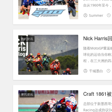
自从1960年至今，.
Summer
Nick Ha
摩托资讯
随着MotoGP重
球化的运动当你称之
程，在三大洲的四..
千城墨白
Craft 18
摩托资讯
总部位于新墨西哥州
Racing达成协议D