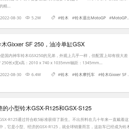
精...
2022-08-30
5.2W
#
铃木
#
铃木退出MotoGP
#
MotoGP
Gixxer SF 250，油冷单缸GSX
F 250是国内神车铃木GSX250的兄弟，外观上几乎一样，但配置上却有很大差
 250长x宽x高：2010 x 740 x 1035mm轴距：1345mm...
2022-08-30
6.4W
#
铃木
#
铃木摩托车
#
铃木Gixxer SF 250
整的小型铃木GSX-R125和GSX-S125
SX-R125通过符合欧5标准获得了新生。不出所料在几十年来一直戴着这
中，它是小型、经济的GSX-R125，就全球销量而言，这款车已经成为铃