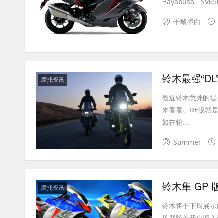
Hayabusa、SV6
千城墨白
铃木最强“DL
摩托资讯
最近铃木意外的提前
来看看。DE版就是在
如在轮...
Summer
铃木隼 GP 
摩托资讯
铃木将于下周展示两
机器随着我们深入研