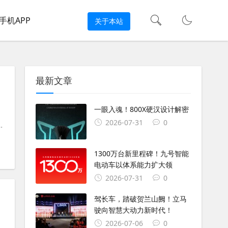
手机APP
关于本站
最新文章
一眼入魂！800X硬汉设计解密
2026-07-31
0
#
铃木摩托
#
铃木摩托车
#
豪爵摩托车
1300万台新里程碑！九号智能
电动车以体系能力扩大领
2026-07-31
0
驾长车，踏破贺兰山阙！立马
驶向智慧大动力新时代！
2026-07-06
0