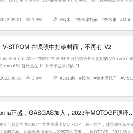
2022-09-01
3.9W
#
铃木
#
铃木摩托车
#
铃木隼
#
MotoGP
KI V-STROM 在谍照中打破封面，不再有 V2
zuki V-Strom 700 正在取代自 2004 年开始销售长期使用的 V-Strom 65
trom 650 替代品在 11 月于米兰举行的 EI...
2022-08-30
3.8W
#
Suzuki
#
铃木
#
铃木摩托车
#
V-Strom 650
铃木退出，aprilia正盛，GASGAS加入，2023年MO
资金问题即将在2022年赛季末退出MOTOGP，另一方面，越野摩托车制
近却高调公布，明年要参加全球两轮赛车的盛事——MOTOGP。2022 铃木