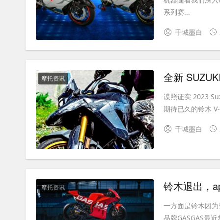
系列赛...
千城墨白
全新 SUZU
摩托资讯
谍照证实 2023 Su
期待已久的铃木 V-S
千城墨白
摩托资讯
一方面是铃木因为
品牌GASGAS最