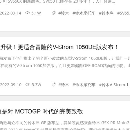
50 和 SV650X 的新颜色。SV650 已经存在 20 多年了，人们普遍...
2022-09-14
5.1W
#
铃木
#
铃木摩托车
#
铃木隼
#
SV650
”升级！更适合冒险的V-Strom 1050DE版发布！
发布了他们推出了的全新小改款的车型V-Strom 1050DE版，让我们一
现有的V-Strom 1050加强版，而且更加偏向OFF-ROAD路面的行驶。
2022-09-10
5.3W
#
铃木
#
铃木摩托车
#
铃木V-Strom 1050DE
版是对 MOTOGP 时代的完美致敬
款与众不同的铃木隼 GP 版车型，其涂装灵感来自铃木 GSX-RR MotoG
究 2022 年 MotoGP 世界锦标赛赛季的后半段，我们也将接近铃木向该