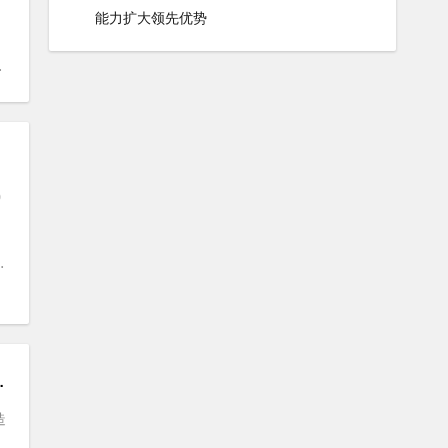
能力扩大领先优势
0
#
V-Strom
#
V-Strom 700
#
EICMA
#
米兰车展
TOGP演绎厂商兴衰？
造