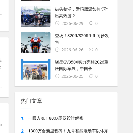
街头整活，爱玛黑翼如何“玩”
#
SV650X
#
铃木SV650
#
铃木SV650X
#
吉村 SERT
#
吉村
#
SER
出高热度？
2026-06-29
0
登场！820R/820RR-R 同步发
售
2026-06-26
0
起
晓星GV350X实力亮相2026重
比
庆国际车展，中国长
2026-06-25
0
#
V-Strom 1050DE
#
1050DE
#
铃木1050DE
热门文章
1.
一眼入魂！800X硬汉设计解密
P
2.
1300万台新里程碑！九号智能电动车以体系