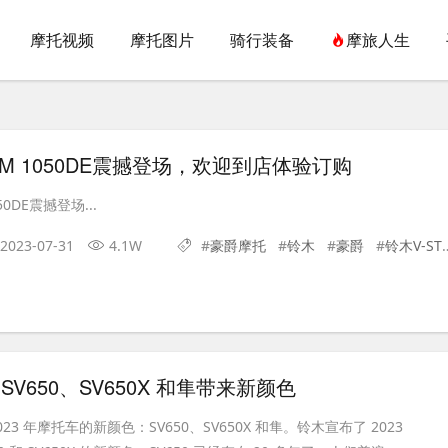
摩托视频
摩托图片
骑行装备
摩旅人生
OM 1050DE震撼登场，欢迎到店体验订购
50DE震撼登场...
2023-07-31
4.1W
#
豪爵摩托
#
铃木
#
豪爵
#
铃木V-STROM 1050DE
 SV650、SV650X 和隼带来新颜色
23 年摩托车的新颜色：SV650、SV650X 和隼。铃木宣布了 2023