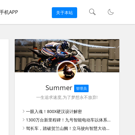
手机APP
关于本站
Summer
管理员
一生追求速度,为了梦想永不放弃!
一眼入魂！800X硬汉设计解密
1300万台新里程碑！九号智能电动车以体系能力扩大领先优势
驾长车，踏破贺兰山阙！立马驶向智慧大动力新时代！