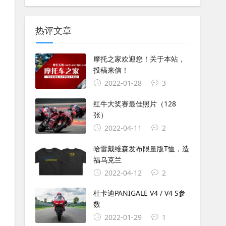
热评文章
摩托之家欢迎您！关于本站，
投稿来信！
2022-01-28
3
红牛大奖赛最佳照片（128
张）
2022-04-11
2
哈雷戴维森发布限量版T恤，造
福乌克兰
2022-04-12
2
杜卡迪PANIGALE V4 / V4 S参
数
2022-01-29
1