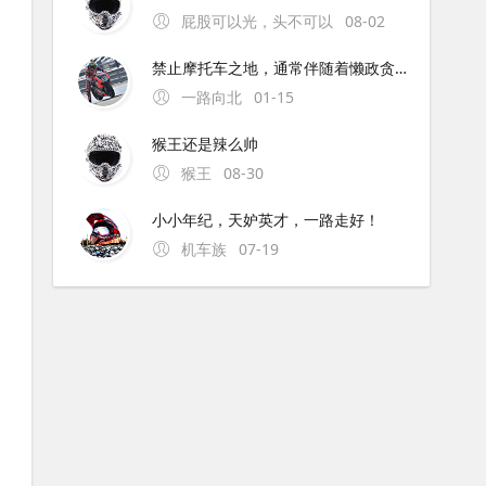
屁股可以光，头不可以
08-02
禁止摩托车之地，通常伴随着懒政贪官。为解禁摩的地方点赞！
一路向北
01-15
猴王还是辣么帅
猴王
08-30
小小年纪，天妒英才，一路走好！
机车族
07-19