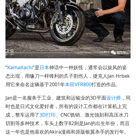
“
Kamaitachi
”是
日本
神话中一种妖怪，通常会以旋风的姿
态出现，用镰刀一样锋利的爪子割伤人，捷克人Jan Hrbek
用它来命名这辆基于2001年
本田VFR800
打造的作品。
Jan是一名服务于工业、建筑和运输业的3D平面
设计师
，同
时也是日式文化爱好者，所有的设计工作都在计算机上完
成，整车运用了
3D打印
、CNC铣销、激光蚀刻和高压水刀
切割等多种技术，车头上数字82则是Jan的出生年份，而且
这一年也是他喜欢的Akira漫画和原版银翼杀手的发行年。