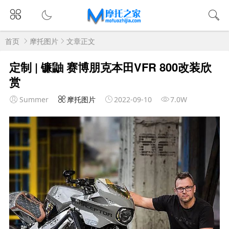
首页
摩托图片
文章正文
定制 | 镰鼬 赛博朋克本田VFR 800改装欣
赏
Summer
摩托图片
2022-09-10
7.0W