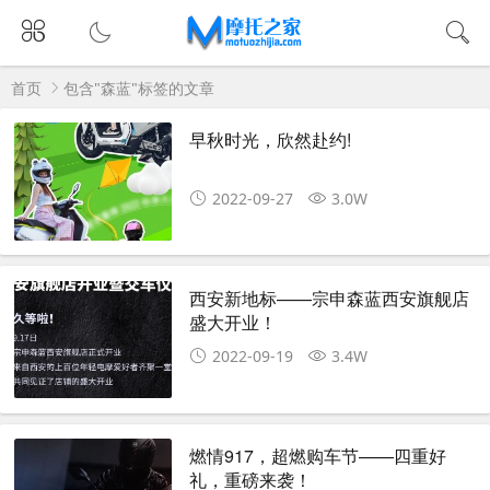
首页
包含"森蓝"标签的文章
早秋时光，欣然赴约!
2022-09-27
3.0W
西安新地标——宗申森蓝西安旗舰店
盛大开业！
2022-09-19
3.4W
燃情917，超燃购车节——四重好
礼，重磅来袭！