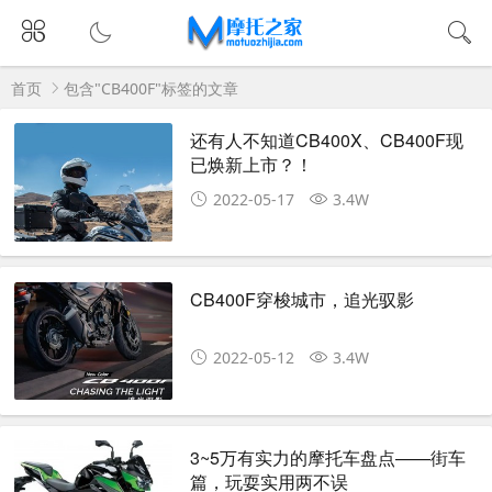
首页
包含"CB400F"标签的文章
还有人不知道CB400X、CB400F现
已焕新上市？！
2022-05-17
3.4W
CB400F穿梭城市，追光驭影
2022-05-12
3.4W
3~5万有实力的摩托车盘点——街车
篇，玩耍实用两不误