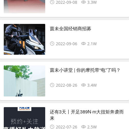
2022-09-08
3.3W
茵未全国经销商招募
2022-09-06
2.1W
茵未小讲堂 | 你的摩托带“电”了吗？
2022-08-26
3.4W
还有3天丨开足389N·m大扭矩奔袭而
来
2022-07-26
2.5W