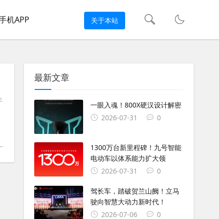
手机APP
关于本站
最新文章
年
一眼入魂！800X硬汉设计解密
2026-07-31
0
#
杜卡迪V4
#
杜卡迪摩托车
#
空气动力学
#
定风翼
1300万台新里程碑！九号智能
电动车以体系能力扩大领
2026-07-31
0
驾长车，踏破贺兰山阙！立马
驶向智慧大动力新时代！
2026-07-06
0