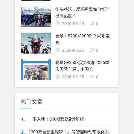
街头整活，爱玛黑翼如何“玩”
出高热度？
2026-06-29
0
登场！820R/820RR-R 同步发
售
2026-06-26
0
晓星GV350X实力亮相2026重
庆国际车展，中国长
2026-06-25
0
热门文章
1.
一眼入魂！800X硬汉设计解密
2.
1300万台新里程碑！九号智能电动车以体系