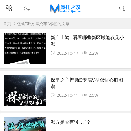
首页
包含"派方摩托车"标签的文章
新店上架 | 看看哪些新区域能驭见小
派
2022-10-17
2.2W
探星之心∣星舰3专属V型双缸心脏图
谱
2022-10-11
2.5W
派方是否有“引力”？