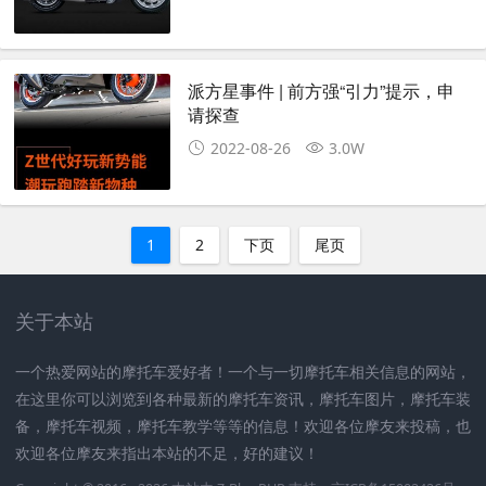
派方星事件 | 前方强“引力”提示，申
请探查
2022-08-26
3.0W
1
2
下页
尾页
关于本站
一个热爱网站的摩托车爱好者！一个与一切摩托车相关信息的网站，
在这里你可以浏览到各种最新的摩托车资讯，摩托车图片，摩托车装
备，摩托车视频，摩托车教学等等的信息！欢迎各位摩友来投稿，也
欢迎各位摩友来指出本站的不足，好的建议！