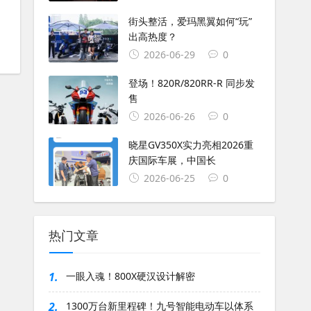
#
印第安车主大会
街头整活，爱玛黑翼如何“玩”
出高热度？
2026-06-29
0
登场！820R/820RR-R 同步发
售
2026-06-26
0
晓星GV350X实力亮相2026重
庆国际车展，中国长
2026-06-25
0
热门文章
1.
一眼入魂！800X硬汉设计解密
2.
1300万台新里程碑！九号智能电动车以体系