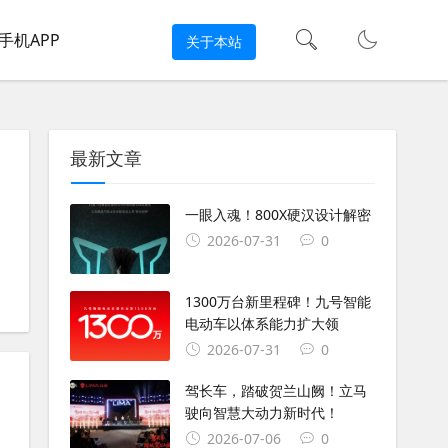
手机APP
关于本站
最新文章
一眼入魂！800X硬汉设计解密
2026-07-31
0
#
车主大会
#
印第安车主大会
1300万台新里程碑！九号智能
电动车以体系能力扩大领
2026-07-31
0
驾长车，踏破贺兰山阙！立马
驶向智慧大动力新时代！
2026-07-06
0