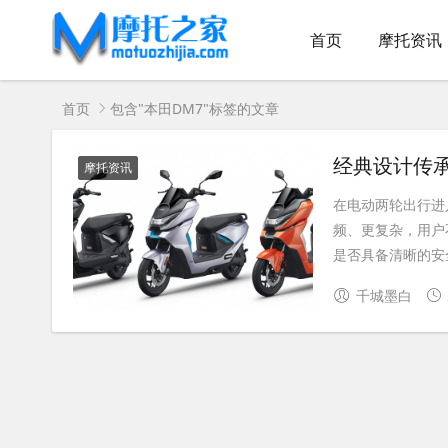
首页
摩托资讯
首页
包含"本田DM7"标签的文章
经典设计传承
摩托资讯
在电动两轮出行进
频、更复杂，用户
是否具备清晰的安全
千城墨白