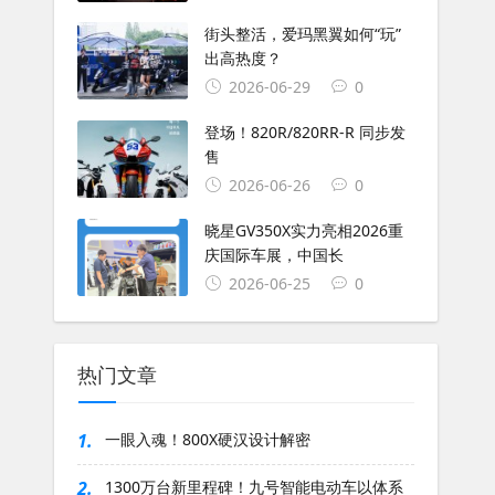
街头整活，爱玛黑翼如何“玩”
出高热度？
2026-06-29
0
登场！820R/820RR-R 同步发
售
2026-06-26
0
晓星GV350X实力亮相2026重
庆国际车展，中国长
2026-06-25
0
热门文章
1.
一眼入魂！800X硬汉设计解密
2.
1300万台新里程碑！九号智能电动车以体系