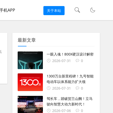
手机APP
关于本站
最新文章
高
一眼入魂！800X硬汉设计解密
2026-07-31
0
#
新大洲本田DM8
#
本田DM7
#
本田DM8
#
踏板
#
踏板
1300万台新里程碑！九号智能
电动车以体系能力扩大领
2026-07-31
0
驾长车，踏破贺兰山阙！立马
驶向智慧大动力新时代！
2026-07-06
0