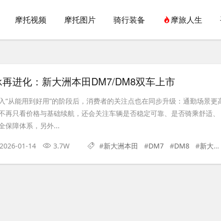
摩托视频
摩托图片
骑行装备
摩旅人生
再进化：新大洲本田DM7/DM8双车上市
入“从能用到好用”的阶段后，消费者的关注点也在同步升级：通勤场景更
不再只看价格与基础续航，还会关注车辆是否稳定可靠、是否骑乘舒适、
保障体系，另外...
2026-01-14
3.7W
#
新大洲本田
#
DM7
#
DM8
#
新大洲本田DM7