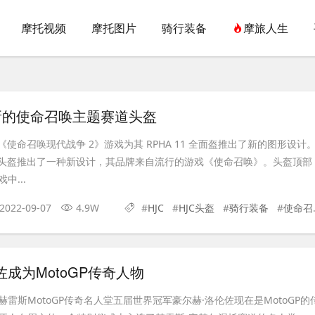
摩托视频
摩托图片
骑行装备
摩旅人生
新的使命召唤主题赛道头盔
于《使命召唤现代战争 2》游戏为其 RPHA 11 全面盔推出了新的图形设计
运动头盔推出了一种新设计，其品牌来自流行的游戏《使命召唤》。头盔顶部
中...
2022-09-07
4.9W
#
HJC
#
HJC头盔
#
骑行装备
#
使命召唤
佐成为MotoGP传奇人物
雷斯MotoGP传奇名人堂五届世界冠军豪尔赫·洛伦佐现在是MotoGP的