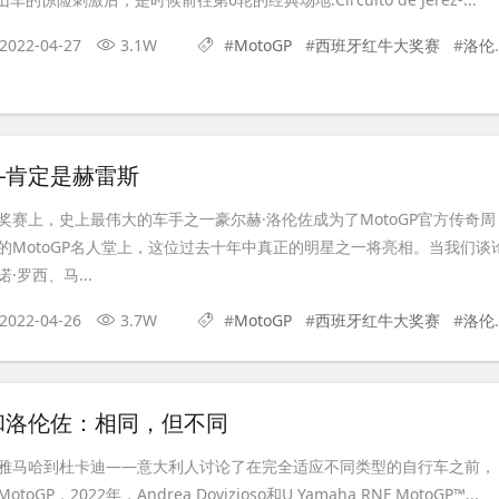
2022-04-27
3.1W
#
MotoGP
#
西班牙红牛大奖赛
#
洛伦佐
—肯定是赫雷斯
奖赛上，史上最伟大的车手之一豪尔赫·洛伦佐成为了MotoGP官方传奇周
的MotoGP名人堂上，这位过去十年中真正的明星之一将亮相。当我们谈
·罗西、马...
2022-04-26
3.7W
#
MotoGP
#
西班牙红牛大奖赛
#
洛伦佐
和洛伦佐：相同，但不同
s雅马哈到杜卡迪——意大利人讨论了在完全适应不同类型的自行车之前，
GP，2022年，Andrea Dovizioso和U Yamaha RNF MotoGP™...