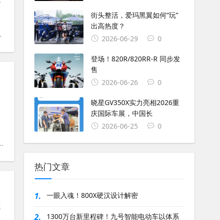
—
街头整活，爱玛黑翼如何“玩”
出高热度？
#
洛伦佐
#
斯通纳
#
罗西
2026-06-29
0
登场！820R/820RR-R 同步发
售
2026-06-26
0
晓星GV350X实力亮相2026重
庆国际车展，中国长
2026-06-25
0
#
MotoGP名人堂
#
传奇人物
热门文章
1.
一眼入魂！800X硬汉设计解密
年
2.
1300万台新里程碑！九号智能电动车以体系