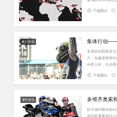
千城墨白
集体行动—
摩托资讯
本周末的西班牙大
六，在赫雷斯举行
外星人时，瓦伦蒂诺
千城墨白
多维齐奥索
摩托资讯
杜卡迪到雅马哈v
他仍然需要做什么Moto