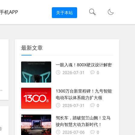
手机APP
关于本站
最新文章
。
一眼入魂！800X硬汉设计解密
2026-07-31
0
#
使命召唤现代战争
#
RPHA 11
#
HJC RPHA 11
#
洛伦佐
#
马奎
1300万台新里程碑！九号智能
电动车以体系能力扩大领
2026-07-31
0
驾长车，踏破贺兰山阙！立马
驶向智慧大动力新时代！
传
2026-07-06
0