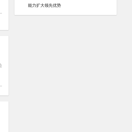
能力扩大领先优势
论
#
TT传奇人物
#
赫雷斯
#
MotoGP名人堂