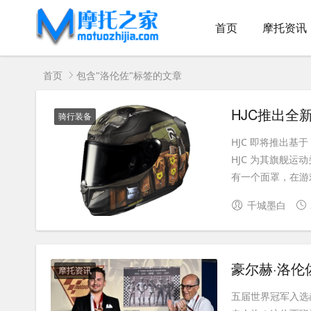
首页
摩托资讯
首页
包含"洛伦佐"标签的文章
HJC推出全
骑行装备
HJC 即将推出基
HJC 为其旗舰
有一个面罩，在游戏
千城墨白
豪尔赫·洛伦
摩托资讯
五届世界冠军入选赫