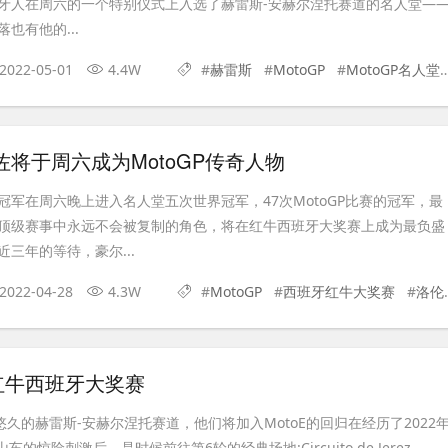
牙人在周六的一个特别仪式上入选了赫雷斯-安赫尔涅托赛道的名人堂—
也有他的...
2022-05-01
4.4W
#
赫雷斯
#
MotoGP
#
MotoGP名人堂
佐将于周六成为MotoGP传奇人物
冠军在周六晚上进入名人堂五次世界冠军，47次MotoGP比赛的冠军，最
顶级赛事中永远不会被复制的角色，将在红牛西班牙大奖赛上成为最负盛
三年的等待，豪尔...
2022-04-28
4.3W
#
MotoGP
#
西班牙红牛大奖赛
#
洛伦佐
红牛西班牙大奖赛
史悠久的赫雷斯-安赫尔涅托赛道，他们将加入MotoE的回归在经历了2022
过山车的惊险刺激后，是时候前往第6轮的经典场地:Circuito de Jerez-...