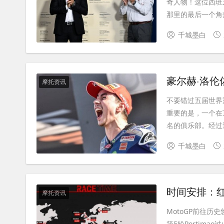
奇人物！这位西班
那里的最后一个角落
千城墨白
豪尔赫·洛伦
摩托资讯
不要错过五届世界
重要的是，一个在
名的俱乐部。经过近
千城墨白
时间安排：
摩托资讯
MotoGP前往历
第5轮Portimao