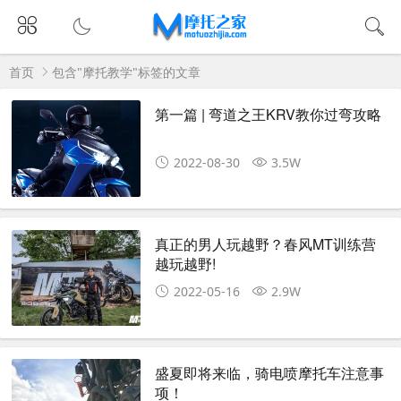
首页
包含"摩托教学"标签的文章
第一篇 | 弯道之王KRV教你过弯攻略
2022-08-30
3.5W
真正的男人玩越野？春风MT训练营
越玩越野!
2022-05-16
2.9W
盛夏即将来临，骑电喷摩托车注意事
项！