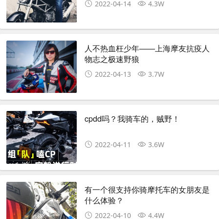
2022-04-14
4.3W
人不热血枉少年——上海摩友抗疫人
物志之极速野狼
2022-04-13
3.7W
cpdd吗？我骑车的，贼野！
2022-04-11
3.6W
有一个很支持你骑摩托车的女朋友是
什么体验？
2022-04-10
4.4W