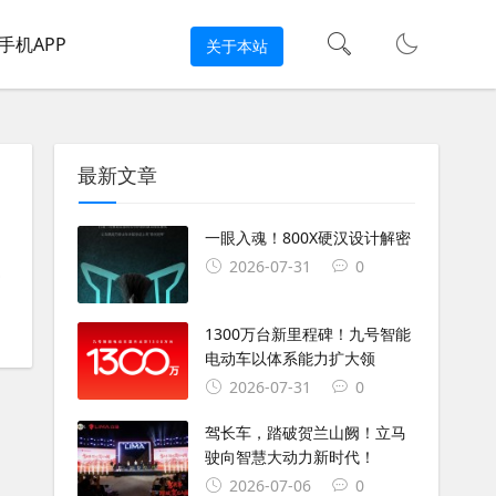
手机APP
关于本站
最新文章
一眼入魂！800X硬汉设计解密
2026-07-31
0
#
摩托车展览会
#
钱江900
#
迅350
#
阳光50
1300万台新里程碑！九号智能
电动车以体系能力扩大领
2026-07-31
0
驾长车，踏破贺兰山阙！立马
驶向智慧大动力新时代！
2026-07-06
0