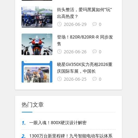
街头整活，爱玛黑翼如何“玩”
出高热度？
2026-06-29
0
登场！820R/820RR-R 同步发
售
2026-06-26
0
晓星GV350X实力亮相2026重
庆国际车展，中国长
2026-06-25
0
热门文章
1.
一眼入魂！800X硬汉设计解密
2.
1300万台新里程碑！九号智能电动车以体系