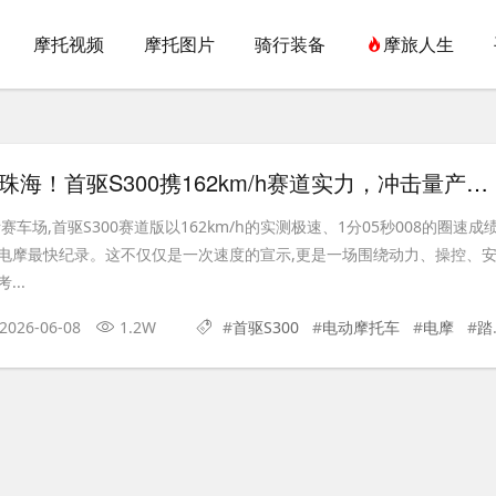
摩托视频
摩托图片
骑行装备
摩旅人生
6月10日再战珠海！首驱S300携162km/h赛道实力，冲击量产电摩圈速新高度
车场,首驱S300赛道版以162km/h的实测极速、1分05秒008的圈速成绩
电摩最快纪录。这不仅仅是一次速度的宣示,更是一场围绕动力、操控、
..
2026-06-08
1.2W
#
首驱S300
#
电动摩托车
#
电摩
#
踏板