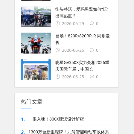
街头整活，爱玛黑翼如何“玩”
出高热度？
2026-06-29
0
登场！820R/820RR-R 同步发
售
2026-06-26
0
晓星GV350X实力亮相2026重
庆国际车展，中国长
2026-06-25
0
热门文章
1.
一眼入魂！800X硬汉设计解密
2.
1300万台新里程碑！九号智能电动车以体系