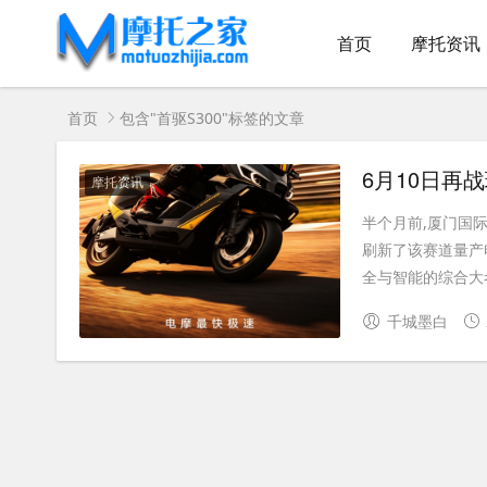
首页
摩托资讯
首页
包含"首驱S300"标签的文章
摩托资讯
半个月前,厦门国际赛
刷新了该赛道量产
全与智能的综合大考.
千城墨白