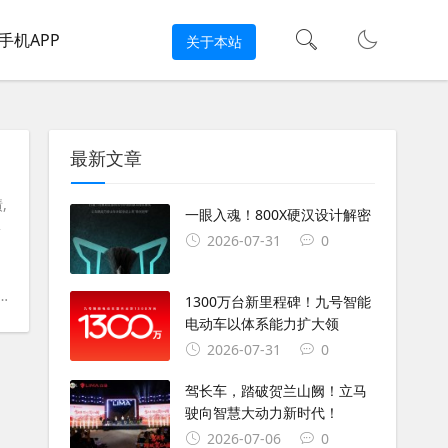
手机APP
关于本站
最新文章
,
一眼入魂！800X硬汉设计解密
安
2026-07-31
0
#
踏板摩托车
1300万台新里程碑！九号智能
电动车以体系能力扩大领
2026-07-31
0
驾长车，踏破贺兰山阙！立马
驶向智慧大动力新时代！
2026-07-06
0