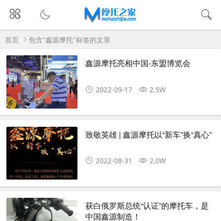
首页
包含"鑫源摩托"标签的文章
鑫源摩托亮相中国-东盟博览会
2022-09-17
2.5W
致敬英雄 | 鑫源摩托以“新车”换“真心”
2022-08-31
2.0W
获白俄罗斯总统“认证”的摩托车，是
中国鑫源制造！