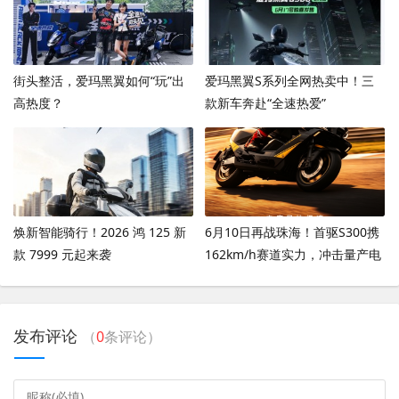
街头整活，爱玛黑翼如何“玩”出
爱玛黑翼S系列全网热卖中！三
高热度？
款新车奔赴“全速热爱”
焕新智能骑行！2026 鸿 125 新
6月10日再战珠海！首驱S300携
款 7999 元起来袭
162km/h赛道实力，冲击量产电
摩圈速新高度
发布评论
（
0
条评论）