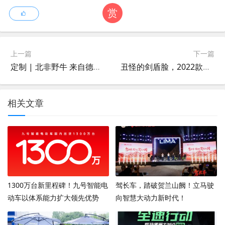
赏
上一篇
下一篇
定制 | 北非野牛 来自德国机械师的BMW K75改装欣赏
丑怪的剑盾脸，2022款KTM RC390 中国台湾上市，搭载弯道ABS，循迹系统和阻尼前叉并支持车机互联
相关文章
1300万台新里程碑！九号智能电
驾长车，踏破贺兰山阙！立马驶
动车以体系能力扩大领先优势
向智慧大动力新时代！