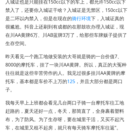
入城证也是只能挂在150cc以下的车上，都允许150cc以下
禁入了，还要你入城证干啥？入城证是无禁区，150cc以下
是二环以内禁入，但是在现在的
骑行环境
下，入城证真的
很尴尬。抖音上还刷到有成都的在那鼓吹办理入城证，现
在川AA黄牌6万、川AB蓝牌3万了，给那些车牌贩子提供了
生存空间。
昨天看见一个跑工地做安装的大哥就是骑的一台价值7、
8000的摩托车，挂了一块川AA黄牌。所以，真正的大冤种
往往就是这些辛苦劳作的人。我见过很多挂川AA黄牌的摩
托车，基本都是车价不上万的
125
，并且大部分都是两口
子。
我每天早上上班都会看见几台两口子骑一台摩托车往工地
赶路的，夏天还好一点，冬天，那简直了，全身裹着塑料
布，为了防风。为了生存呀，要在城里干活，又买不起汽
车，在城里又租不起房，就只有每天骑车摩托车往返”。