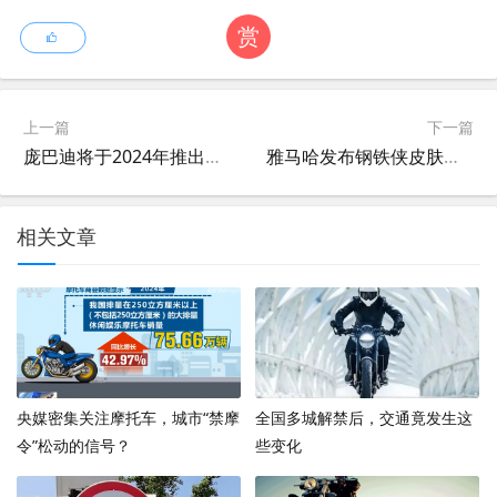
赏
上一篇
下一篇
庞巴迪将于2024年推出电动Can-Am Origin和Can-Am Pulse跑车
雅马哈发布钢铁侠皮肤版MT-03，骑它去拯救世界吧
相关文章
央媒密集关注摩托车，城市“禁摩
全国多城解禁后，交通竟发生这
令”松动的信号？
些变化