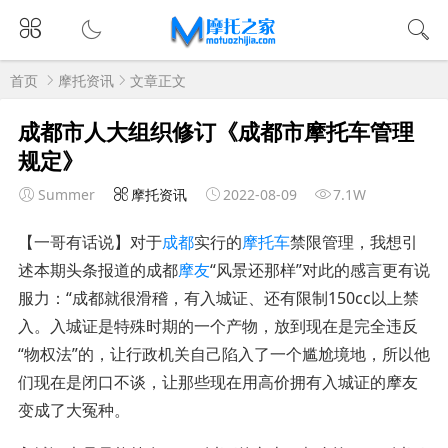
首页
摩托资讯
文章正文
成都市人大组织修订《成都市摩托车管理
规定》
Summer
摩托资讯
2022-08-09
7.1W
【一哥有话说】对于
成都
实行的
摩托车
禁限管理，我想引
述本期头条报道的成都
摩友
“风景还那样”对此的感言更有说
服力：“成都就很滑稽，有入城证、还有限制150cc以上禁
入。入城证是特殊时期的一个产物，放到现在是完全违反
“物权法”的，让行政机关自己陷入了一个尴尬境地，所以他
们现在是闭口不谈，让那些现在用高价拥有入城证的摩友
变成了大冤种。