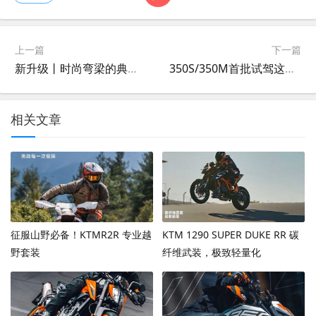
上一篇
下一篇
新升级丨时尚弯梁的典范--飞阳Ⅱ SY110-42C
350S/350M首批试驾这周末即将开启！
相关文章
征服山野必备！KTMR2R 专业越
KTM 1290 SUPER DUKE RR 碳
野套装
纤维武装，极致轻量化