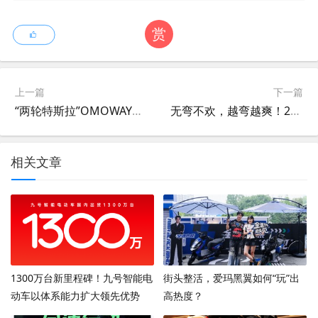
赏
上一篇
下一篇
“两轮特斯拉”OMOWAY揭秘摩托自平衡，多用途轮式机器人即将登场
无弯不欢，越弯越爽！26款赛600等你来战
相关文章
1300万台新里程碑！九号智能电
街头整活，爱玛黑翼如何“玩”出
动车以体系能力扩大领先优势
高热度？