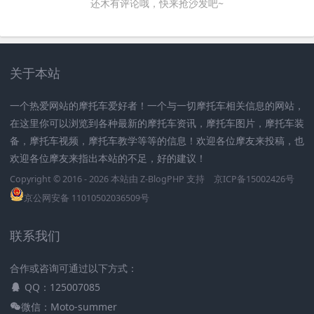
还木有评论哦，快来抢沙发吧~
关于本站
一个热爱网站的摩托车爱好者！一个与一切摩托车相关信息的网站，
在这里你可以浏览到各种最新的摩托车资讯，摩托车图片，摩托车装
备，摩托车视频，摩托车教学等等的信息！欢迎各位摩友来投稿，也
欢迎各位摩友来指出本站的不足，好的建议！
Copyright © 2016 - 2026 本站由
Z-BlogPHP
支持
京ICP备15002426号
京公网安备 11010502036509号
联系我们
合作或咨询可通过以下方式：
QQ：125007085
微信：Moto-summer