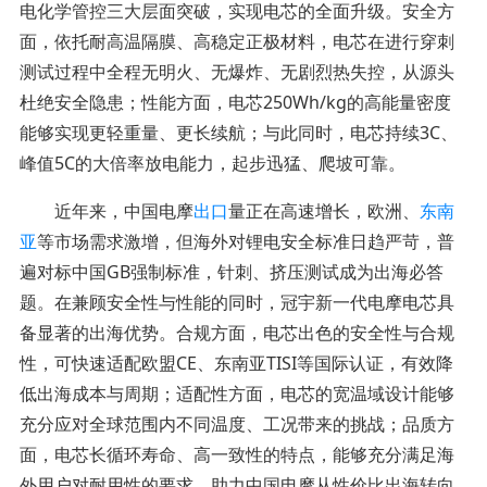
电化学管控三大层面突破，实现电芯的全面升级。安全方
面，依托耐高温隔膜、高稳定正极材料，电芯在进行穿刺
测试过程中全程无明火、无爆炸、无剧烈热失控，从源头
杜绝安全隐患；性能方面，电芯250Wh/kg的高能量密度
能够实现更轻重量、更长续航；与此同时，电芯持续3C、
峰值5C的大倍率放电能力，起步迅猛、爬坡可靠。
近年来，中国电摩
出口
量正在高速增长，欧洲、
东南
亚
等市场需求激增，但海外对锂电安全标准日趋严苛，普
遍对标中国GB强制标准，针刺、挤压测试成为出海必答
题。在兼顾安全性与性能的同时，冠宇新一代电摩电芯具
备显著的出海优势。合规方面，电芯出色的安全性与合规
性，可快速适配欧盟CE、东南亚TISI等国际认证，有效降
低出海成本与周期；适配性方面，电芯的宽温域设计能够
充分应对全球范围内不同温度、工况带来的挑战；品质方
面，电芯长循环寿命、高一致性的特点，能够充分满足海
外用户对耐用性的要求，助力中国电摩从性价比出海转向