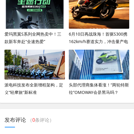
爱玛黑翼S系列全网热卖中！三
6月10日再战珠海！首驱S300携
款新车奔赴“全速热爱”
162km/h赛道实力，冲击量产电
摩圈速新高度
派电科技发布全新增程架构，定
头部代理商集体看涨！“两轮特斯
义“轻摩旅”新标准
拉”OMOWAY会是黑马吗？
发布评论
（
0
条评论）