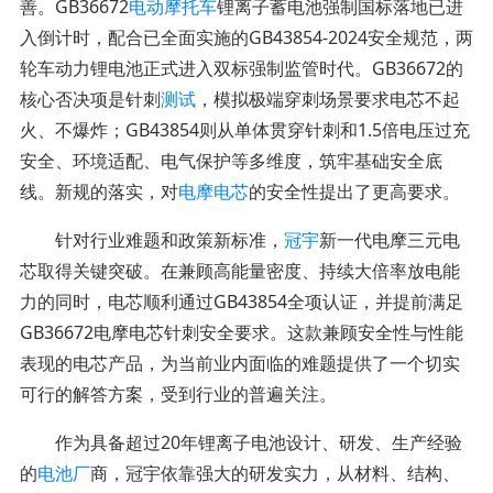
善。GB36672
电动摩托车
锂离子蓄电池强制国标落地已进
入倒计时，配合已全面实施的GB43854-2024安全规范，两
轮车动力锂电池正式进入双标强制监管时代。GB36672的
核心否决项是针刺
测试
，模拟极端穿刺场景要求电芯不起
火、不爆炸；GB43854则从单体贯穿针刺和1.5倍电压过充
安全、环境适配、电气保护等多维度，筑牢基础安全底
线。新规的落实，对
电摩电芯
的安全性提出了更高要求。
针对行业难题和政策新标准，
冠宇
新一代电摩三元电
芯取得关键突破。在兼顾高能量密度、持续大倍率放电能
力的同时，电芯顺利通过GB43854全项认证，并提前满足
GB36672电摩电芯针刺安全要求。这款兼顾安全性与性能
表现的电芯产品，为当前业内面临的难题提供了一个切实
可行的解答方案，受到行业的普遍关注。
作为具备超过20年锂离子电池设计、研发、生产经验
的
电池厂
商，冠宇依靠强大的研发实力，从材料、结构、