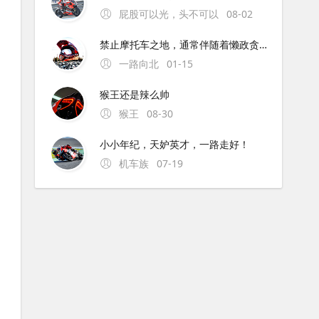
屁股可以光，头不可以
08-02
禁止摩托车之地，通常伴随着懒政贪官。为解禁摩的地方点赞！
一路向北
01-15
猴王还是辣么帅
猴王
08-30
小小年纪，天妒英才，一路走好！
机车族
07-19