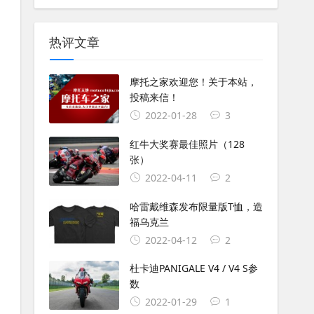
热评文章
摩托之家欢迎您！关于本站，
投稿来信！
2022-01-28
3
红牛大奖赛最佳照片（128
张）
2022-04-11
2
哈雷戴维森发布限量版T恤，造
福乌克兰
2022-04-12
2
杜卡迪PANIGALE V4 / V4 S参
数
2022-01-29
1