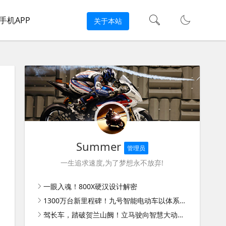
手机APP
关于本站
Summer
管理员
一生追求速度,为了梦想永不放弃!
一眼入魂！800X硬汉设计解密
1300万台新里程碑！九号智能电动车以体系能力扩大领先优势
驾长车，踏破贺兰山阙！立马驶向智慧大动力新时代！