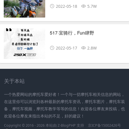
路越野两用车吗？
2022-05-18
5.7W
517·宜骑行，Fun肆野
2022-05-17
2.8W
关于本站
一个热爱网站的摩托车爱好者！一个与一切摩托车相关信息的网站，
在这里你可以浏览到各种最新的摩托车资讯，摩托车图片，摩托车装
备，摩托车视频，摩托车教学等等的信息！欢迎各位摩友来投稿，也
欢迎各位摩友来指出本站的不足，好的建议！
Copyright © 2016 - 2026 本站由
Z-BlogPHP
支持
京ICP备15002426号