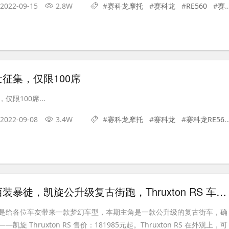
2022-09-15
2.8W
#
赛科龙摩托
#
赛科龙
#
RE560
#
赛科龙RE560
征集，仅限100席
限100席...
2022-09-08
3.4W
#
赛科龙摩托
#
赛科龙
#
赛科龙RE560
复古车中的西装暴徒，凯旋公升级复古街跑，Thruxton RS 车型展示
是给各位车友带来一款梦幻车型，本期主角是一款公升级的复古街车，确
旋 Thruxton RS 售价：181985元起。Thruxton RS 在外观上，可