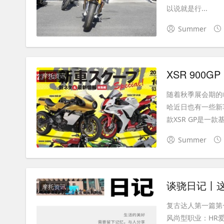
以说就是行...
Summer
XSR 900
摩托资讯
随着秋季展会期的
哈近日也有一些新车
款XSR GP是一款基于
Summer
谈骁日记丨
摩托资讯
复古达人第一篇第一期
风尚型职业：HR