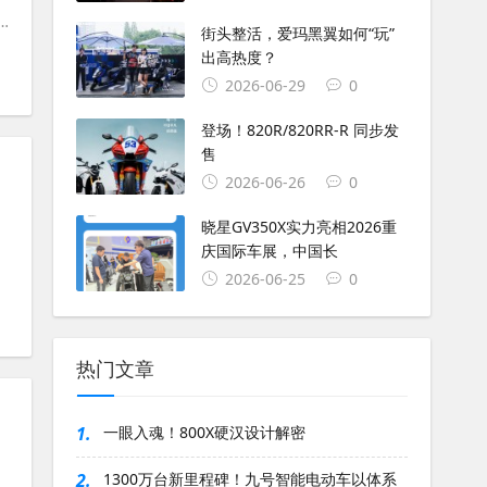
#
钱江AK628
街头整活，爱玛黑翼如何“玩”
出高热度？
2026-06-29
0
登场！820R/820RR-R 同步发
售
2026-06-26
0
晓星GV350X实力亮相2026重
庆国际车展，中国长
#
钱江摩托车
#
钱江闪250
#
复古摩托车
2026-06-25
0
热门文章
1.
一眼入魂！800X硬汉设计解密
2.
1300万台新里程碑！九号智能电动车以体系