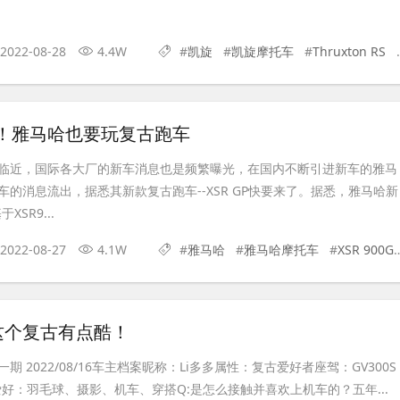
2022-08-28
4.4W
#
凯旋
#
凯旋摩托车
#
Thruxton RS
#
GP！雅马哈也要玩复古跑车
临近，国际各大厂的新车消息也是频繁曝光，在国内不断引进新车的雅马
的消息流出，据悉其新款复古跑车--XSR GP快要来了。据悉，雅马哈新
XSR9...
2022-08-27
4.1W
#
雅马哈
#
雅马哈摩托车
#
XSR 900GP
这个复古有点酷！
 2022/08/16车主档案昵称：Li多多属性：复古爱好者座驾：GV300S
爱好：羽毛球、摄影、机车、穿搭Q:是怎么接触并喜欢上机车的？五年...