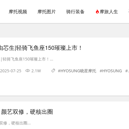
摩托视频
摩托图片
骑行装备
摩旅人生
由芯生|轻骑飞鱼座150璀璨上市！
|轻骑飞鱼座150璀璨上市！...
2025-07-25
2.1W
#
HYOSUNG晓星摩托
#
HYOSUNG
#
场！颜艺双修，硬核出圈
双修，硬核出圈...