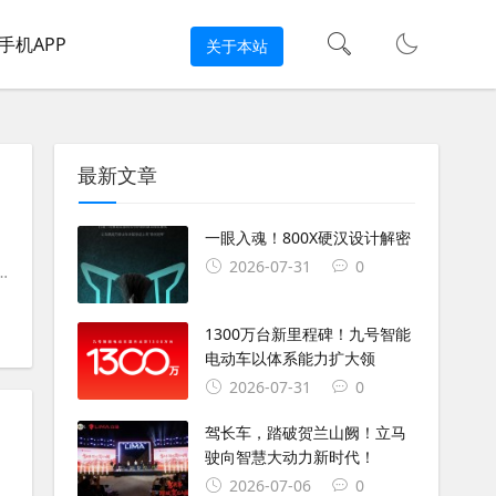
手机APP
关于本站
最新文章
一眼入魂！800X硬汉设计解密
2026-07-31
0
晓星摩托
#
复古摩托车
#
踏板摩托车
#
轻骑飞鱼座150
#
晓星150
#
1300万台新里程碑！九号智能
电动车以体系能力扩大领
2026-07-31
0
驾长车，踏破贺兰山阙！立马
驶向智慧大动力新时代！
2026-07-06
0