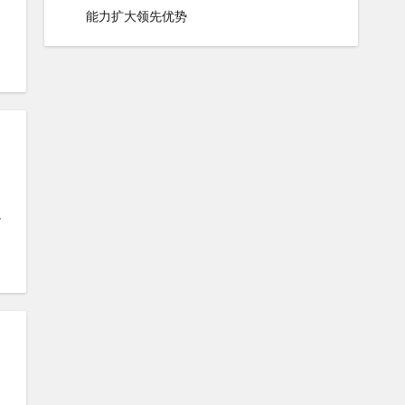
#
赛科龙RE560
#
赛科龙RX6
#
复古摩托车
能力扩大领先优势
#
RE560
#
复古摩托车