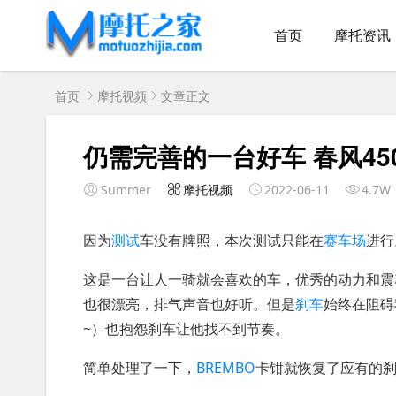
首页
摩托资讯
首页
摩托视频
文章正文
仍需完善的一台好车 春风45
Summer
摩托视频
2022-06-11
4.7W
因为
测试
车没有牌照，本次测试只能在
赛车场
进行
这是一台让人一骑就会喜欢的车，优秀的动力和震
也很漂亮，排气声音也好听。但是
刹车
始终在阻碍
~）也抱怨刹车让他找不到节奏。
简单处理了一下，
BREMBO
卡钳就恢复了应有的