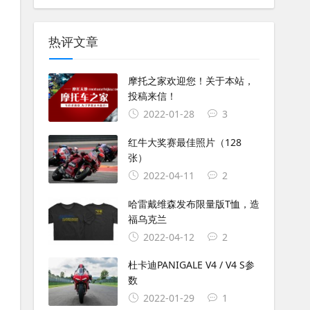
热评文章
摩托之家欢迎您！关于本站，
投稿来信！
2022-01-28
3
红牛大奖赛最佳照片（128
张）
2022-04-11
2
哈雷戴维森发布限量版T恤，造
福乌克兰
2022-04-12
2
杜卡迪PANIGALE V4 / V4 S参
数
2022-01-29
1