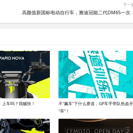
下一
两不误
高颜值新国标电动自行车，雅迪冠能二代DM6
VA丨上车吗？我贼快！
不“飙车”下什么赛道，GP车手带队热血
“弄”！