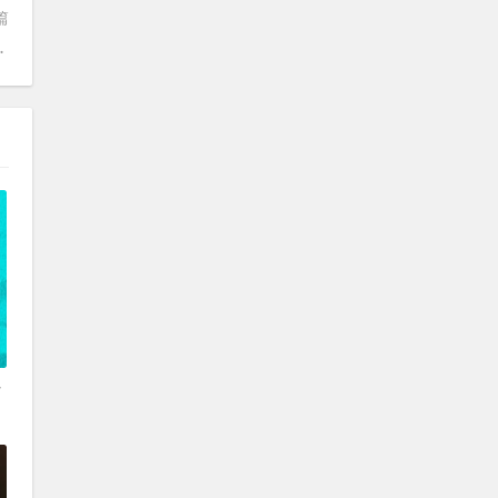
篇
S一次充电多跑一倍
开