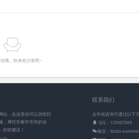
论哦，快来抢沙发吧~
联系我们
网站，在这里你可以浏览到
合作或咨询可通过以下
频，摩托车教学等等的信
QQ：125007085
，好的建议！
微信：Moto-summe
26号