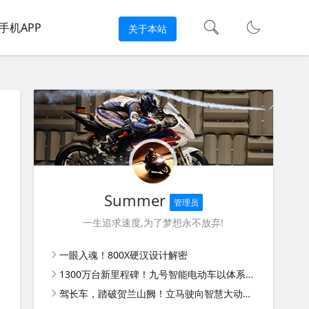
手机APP
关于本站
Summer
管理员
一生追求速度,为了梦想永不放弃!
一眼入魂！800X硬汉设计解密
1300万台新里程碑！九号智能电动车以体系能力扩大领先优势
驾长车，踏破贺兰山阙！立马驶向智慧大动力新时代！