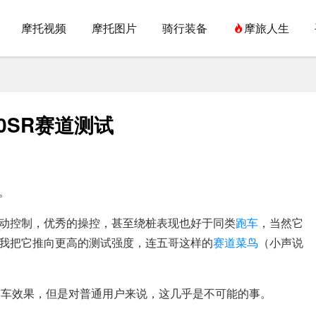
摩托视频
摩托图片
骑行装备
摩旅人生
0SR赛道测试
。
动控制，优秀的操控，甚至绕桩表现也好于同类
跑车
，当然它
我把它推向更高的测试强度，连五哥这样的
赛道
菜鸟
（小声说
刹车效果，但是对普通用户来说，这几乎是不可能的事。