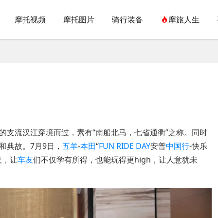
摩托视频
摩托图片
骑行装备
摩旅人生
的支流汉江穿境而过，素有“南船北马，七省通衢”之称。同时
和典故。7月9日，
五羊
-
本田
“
FUN RIDE DAY
安普
中国行
-快乐
夜，让
车友
们不仅学有所得，也能玩得更high，让人意犹未