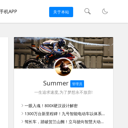
手机APP
关于本站
Summer
管理员
一生追求速度,为了梦想永不放弃!
一眼入魂！800X硬汉设计解密
1300万台新里程碑！九号智能电动车以体系能力扩大领先优势
驾长车，踏破贺兰山阙！立马驶向智慧大动力新时代！