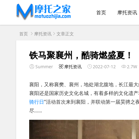
首页
摩托资讯
首页
摩托资讯
文章正文
铁马聚襄州，酷骑燃盛夏！
Summer
摩托资讯
2022-07-12
2.7W
襄阳，又称襄樊、襄州，地处湖北腹地，长江最大
襄阳还是国家历史文化名城，有着多样的文化遗产
骑行日
”活动首次来到襄阳，并联动第一届昊骋之
尽……