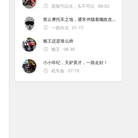
屁股可以光，头不可以
08-02
禁止摩托车之地，通常伴随着懒政贪官。为解禁摩的地方点赞！
一路向北
01-15
猴王还是辣么帅
猴王
08-30
小小年纪，天妒英才，一路走好！
机车族
07-19