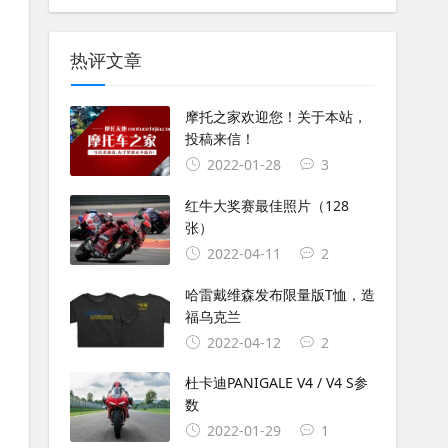
热评文章
摩托之家欢迎您！关于本站，
投稿来信！
2022-01-28
3
红牛大奖赛最佳照片（128
张）
2022-04-11
2
哈雷戴维森发布限量版T恤，造
福乌克兰
2022-04-12
2
杜卡迪PANIGALE V4 / V4 S参
数
2022-01-29
1