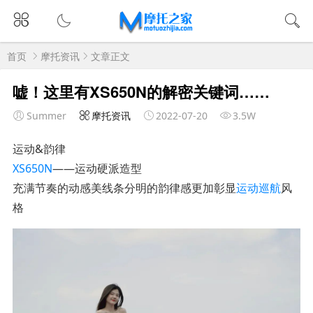
首页
摩托资讯
文章正文
嘘！这里有XS650N的解密关键词……
Summer
摩托资讯
2022-07-20
3.5W
运动&韵律
XS650N
——运动硬派造型
充满节奏的动感美线条分明的韵律感更加彰显
运动巡航
风
格