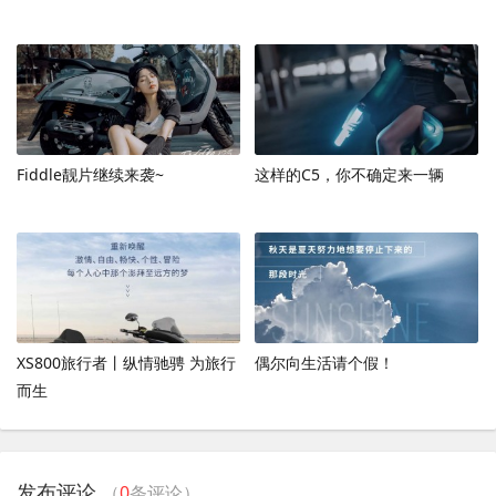
Fiddle靓片继续来袭~
这样的C5，你不确定来一辆
XS800旅行者丨纵情驰骋 为旅行
偶尔向生活请个假！
而生
发布评论
（
0
条评论）