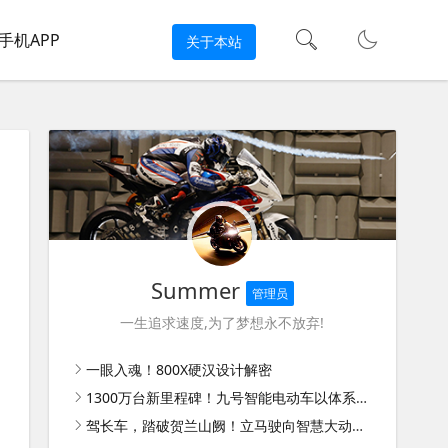
手机APP
关于本站
Summer
管理员
一生追求速度,为了梦想永不放弃!
一眼入魂！800X硬汉设计解密
1300万台新里程碑！九号智能电动车以体系能力扩大领先优势
驾长车，踏破贺兰山阙！立马驶向智慧大动力新时代！