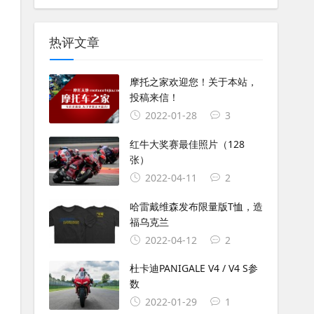
热评文章
摩托之家欢迎您！关于本站，
投稿来信！
2022-01-28
3
红牛大奖赛最佳照片（128
张）
2022-04-11
2
哈雷戴维森发布限量版T恤，造
福乌克兰
2022-04-12
2
杜卡迪PANIGALE V4 / V4 S参
数
2022-01-29
1