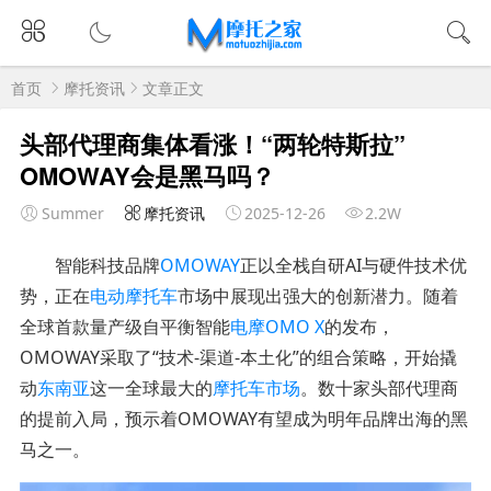
首页
摩托资讯
文章正文
头部代理商集体看涨！“两轮特斯拉”
OMOWAY会是黑马吗？
Summer
摩托资讯
2025-12-26
2.2W
智能科技品牌
OMOWAY
正以全栈自研AI与硬件技术优
势，正在
电动摩托车
市场中展现出强大的创新潜力。随着
全球首款量产级自平衡智能
电摩
OMO X
的发布，
OMOWAY采取了“技术-渠道-本土化”的组合策略，开始撬
动
东南亚
这一全球最大的
摩托车市场
。数十家头部代理商
的提前入局，预示着OMOWAY有望成为明年品牌出海的黑
马之一。