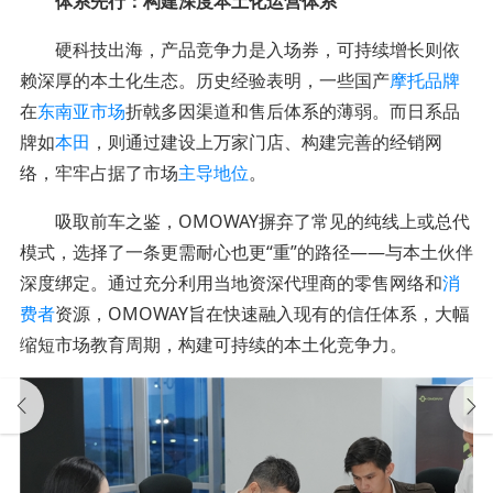
体系先行：构建深度本土化运营体系
硬科技出海，产品竞争力是入场券，可持续增长则依
赖深厚的本土化生态。历史经验表明，一些国产
摩托品牌
在
东南亚市场
折戟多因渠道和售后体系的薄弱。而日系品
牌如
本田
，则通过建设上万家门店、构建完善的经销网
络，牢牢占据了市场
主导地位
。
吸取前车之鉴，OMOWAY摒弃了常见的纯线上或总代
模式，选择了一条更需耐心也更“重”的路径——与本土伙伴
深度绑定。通过充分利用当地资深代理商的零售网络和
消
费者
资源，OMOWAY旨在快速融入现有的信任体系，大幅
缩短市场教育周期，构建可持续的本土化竞争力。