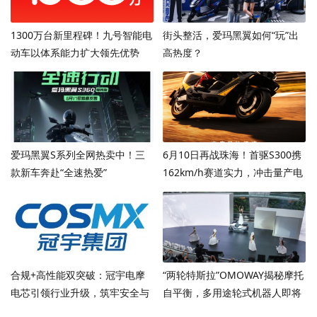
1300万台新里程碑！九号智能电
街头整活，爱玛黑翼如何“玩”出
动车以体系能力扩大领先优势
高热度？
爱玛黑翼S系列全网热卖中！三
6月10日再战珠海！首驱S300携
款新车奔赴“全速热爱”
162km/h赛道实力，冲击量产电
摩圈速新高度
合规+高性能双突破：冠宇电摩
“两轮特斯拉”OMOWAY揭秘摩托
电芯引领行业升级，筑牢安全与
自平衡，多用途轮式机器人即将
动力双防线
登场