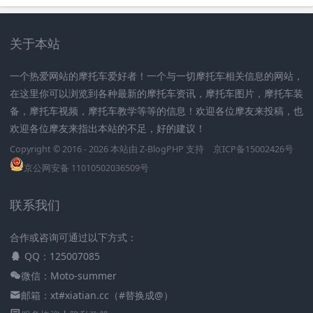
关于本站
一个热爱网站的摩托车爱好者！一个与一切摩托车相关信息的网站，
在这里你可以浏览到各种最新的摩托车资讯，摩托车图片，摩托车装
备，摩托车视频，摩托车教学等等的信息！欢迎各位摩友来投稿，也
欢迎各位摩友来指出本站的不足，好的建议！
Copyright © 2016 - 2026 本站由
Z-BlogPHP
支持
京ICP备15002426号
京公网安备 11010502036509号
联系我们
合作或咨询可通过以下方式：
QQ：125007085
微信：Moto-summer
邮箱：xt#xiatian.cc（#替换成@）