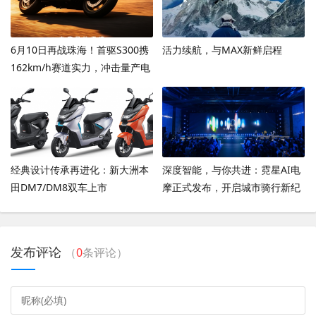
6月10日再战珠海！首驱S300携
活力续航，与MAX新鲜启程
162km/h赛道实力，冲击量产电
摩圈速新高度
经典设计传承再进化：新大洲本
深度智能，与你共进：霓星AI电
田DM7/DM8双车上市
摩正式发布，开启城市骑行新纪
元
发布评论
（
0
条评论）