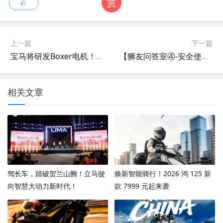
赏
上一篇
下一篇
宝马将研发Boxer电机！其Vision DC Roadster概念电摩或将量产
【狮友问答室④-安全使用篇】
相关文章
驾长车，踏破贺兰山阙！立马驶
焕新智能骑行！2026 鸿 125 新
向智慧大动力新时代！
款 7999 元起来袭