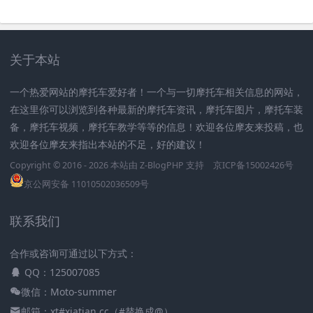
关于本站
一个热爱网站的摩托车爱好者！一个与一切摩托车相关信息的网站，
在这里你可以浏览到各种最新的摩托车资讯，摩托车图片，摩托车装
备，摩托车视频，摩托车教学等等的信息！欢迎各位摩友来投稿，也
欢迎各位摩友来指出本站的不足，好的建议！
Copyright © 2016 - 2026 本站由
Z-BlogPHP
支持
京ICP备15002426号
京公网安备 11010502036509号
联系我们
合作或咨询可通过以下方式：
QQ：125007085
微信：Moto-summer
邮箱：xt#xiatian.cc（#替换成@）