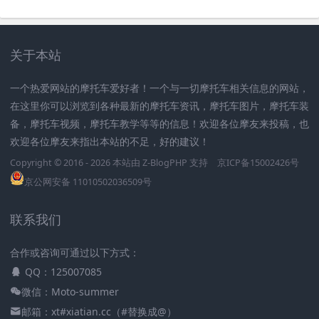
关于本站
一个热爱网站的摩托车爱好者！一个与一切摩托车相关信息的网站，
在这里你可以浏览到各种最新的摩托车资讯，摩托车图片，摩托车装
备，摩托车视频，摩托车教学等等的信息！欢迎各位摩友来投稿，也
欢迎各位摩友来指出本站的不足，好的建议！
Copyright © 2016 - 2026 本站由
Z-BlogPHP
支持
京ICP备15002426号
京公网安备 11010502036509号
联系我们
合作或咨询可通过以下方式：
QQ：125007085
微信：Moto-summer
邮箱：xt#xiatian.cc（#替换成@）