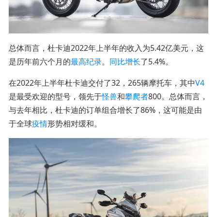
总体而言，杜卡迪2022年上半年的收入为5.42亿美元，这
是历年前六个月的
最高纪录
。
同比增长
了5.4%。
在2022年上半年杜卡迪交付了32，265辆摩托车，其中
V4
是最受欢迎的型号，领先于
怪兽
和
攀爬者
800。总体而言，
与去年相比，杜卡迪的订单组合增长了86%，这可能是由
于全球
疫情
形势相对缓和。