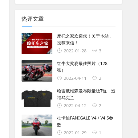
热评文章
摩托之家欢迎您！关于本站，
投稿来信！
2022-01-28
3
红牛大奖赛最佳照片（128
张）
2022-04-11
2
哈雷戴维森发布限量版T恤，造
福乌克兰
2022-04-12
2
杜卡迪PANIGALE V4 / V4 S参
数
2022-01-29
1