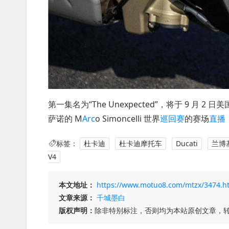
第一集名为“The Unexpected”，将于 9 月 2
萨诺的 M
Arc
o Simoncelli 世界
巡回赛
的赛场
直播
标签：
杜卡迪
杜卡迪摩托车
Ducati
兰博
V4
本文地址：
https://www.motuo8.com/mtzx/3474.h
文章来源：
千城墨白
版权声明：
除非特别标注，否则均为本站原创文章，