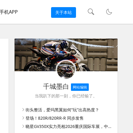
手机APP
关于本站
千城墨白
网站编辑
当我趴下的那一刻，你已经输了。
街头整活，爱玛黑翼如何“玩”出高热度？
登场！820R/820RR-R 同步发售
晓星GV350X实力亮相2026重庆国际车展，中国长安汽摩协同诠释全球智造新高度