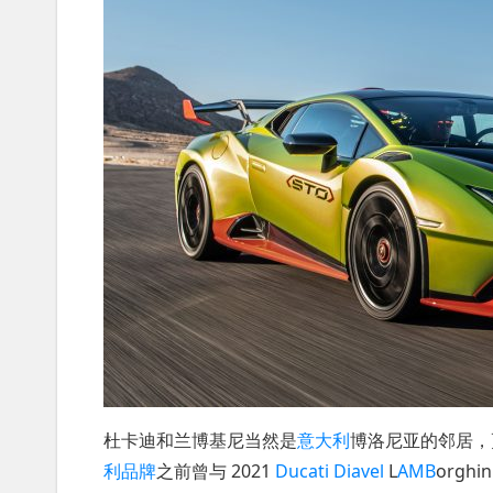
杜卡迪和兰博基尼当然是
意大利
博洛尼亚的邻居，
利品牌
之前曾与 2021
Ducati
Diavel
L
AMB
orgh