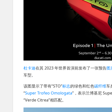
杜卡迪
在其 2023 年世界首演前发布了一张预告
图
车型。
该图显示了带有“STO”
标志
的绿色和红色
碳纤维
车
“
Super Trofeo Omologata
”，表示兰博基尼 Super
“Verde Citrea”相匹配。