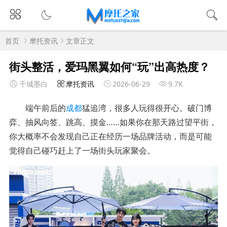
首页
摩托资讯
文章正文
街头整活，爱玛黑翼如何“玩”出高热度？
千城墨白
摩托资讯
2026-06-29
9.7K
端午前后的
成都
猛追湾，很多人玩得很开心。破门博
弈、抽风向签、跳高、摸金……如果你在那天路过望平街，
你大概率不会发现自己正在经历一场品牌活动，而是可能
觉得自己碰巧赶上了一场街头玩家聚会。