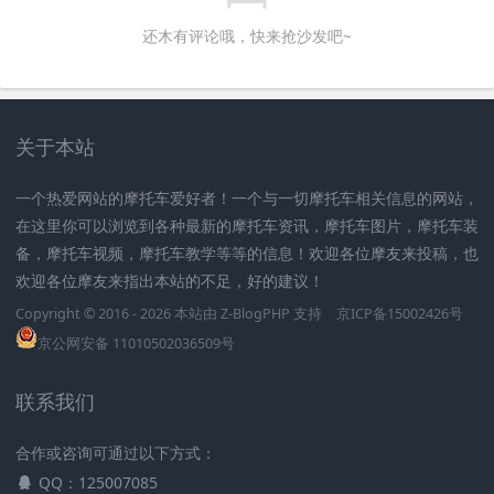
还木有评论哦，快来抢沙发吧~
关于本站
一个热爱网站的摩托车爱好者！一个与一切摩托车相关信息的网站，
在这里你可以浏览到各种最新的摩托车资讯，摩托车图片，摩托车装
备，摩托车视频，摩托车教学等等的信息！欢迎各位摩友来投稿，也
欢迎各位摩友来指出本站的不足，好的建议！
Copyright © 2016 - 2026 本站由
Z-BlogPHP
支持
京ICP备15002426号
京公网安备 11010502036509号
联系我们
合作或咨询可通过以下方式：
QQ：125007085