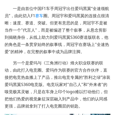
一是由首位中国F1车手周冠宇出任爱玛黑翼“全速领航
员”，由此切入F1
赛车
圈。周冠宇和爱玛黑翼的连接点很清
晰：速度、赛道、突破。但更有意思的是，周冠宇不是被
当作一个"代言人"，而是被编进了整个叙事，从悬念剪影
到揭晓身份，从线上助力到爱玛黑翼S360赛道版联名，他
的角色是一条贯穿始终的叙事线，周冠宇在赛场上"全速热
爱"的精神，在完整的叙事中成为品牌注脚。
另一个是爱玛与《三角洲行动》烽火职业联赛的联
动，由此打入电竞圈。爱玛作为联赛的官方合作伙伴，直
接把电竞热血搬上了产品，推出电竞专属的“胜利之绿”涂装
爱玛黑翼S360电竞版。电竞玩家对"自己人"和"外来者"的
嗅觉极其灵敏，只是在车身上印个logo难以打动他们，但
把他们热爱的视觉象征深层融入到产品中，他们的认同感
更强，品牌就拿到了打入电竞圈层的钥匙。