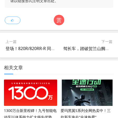
请以链接形式注明文章出处。
赏
上一篇
下一篇
登场！820R/820RR-R 同步发售
驾长车，踏破贺兰山阙！立马驶向智慧大动力新时代！
相关文章
1300万台新里程碑！九号智能电
爱玛黑翼S系列全网热卖中！三
动车以体系能力扩大领先优势
款新车奔赴“全速热爱”