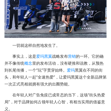
一切就这样自然地发生了。
事实上，这是
爱玛黑翼
战略发布
营销
的一环。它的确
并不像传统
概念
里的发布活动，没有硬推和说教，从预热
到长尾传播，一个“玩”字贯穿始终。
爱玛
黑翼在不同的街
头，和年轻人一起“全速热爱”，让爱玛黑翼这个全新品牌第
一次正式亮相就拥有强大的出圈势能。
在年轻人对广告免疫已成常态的当下，这场“街头热爱
局”，对于品牌如何占领年轻人心智，有相当实用的借鉴意
义。