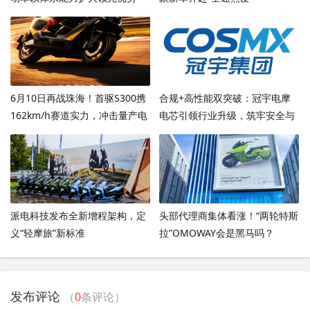
6月10日再战珠海！首驱S300携
合规+高性能双突破：冠宇电摩
162km/h赛道实力，冲击量产电
电芯引领行业升级，筑牢安全与
摩圈速新高度
动力双防线
派电科技发布全新增程架构，定
头部代理商集体看涨！“两轮特斯
义“轻摩旅”新标准
拉”OMOWAY会是黑马吗？
发布评论
（
0
条评论）