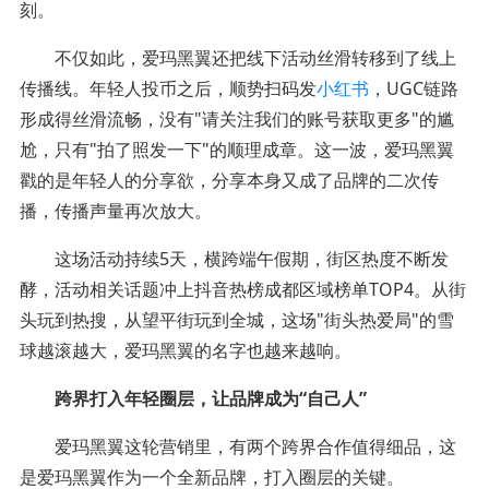
刻。
不仅如此，爱玛黑翼还把线下活动丝滑转移到了线上
传播线。年轻人投币之后，顺势扫码发
小红书
，UGC链路
形成得丝滑流畅，没有"请关注我们的账号获取更多"的尴
尬，只有"拍了照发一下"的顺理成章。这一波，爱玛黑翼
戳的是年轻人的分享欲，分享本身又成了品牌的二次传
播，传播声量再次放大。
这场活动持续5天，横跨端午假期，街区热度不断发
酵，活动相关话题冲上抖音热榜成都区域榜单TOP4。从街
头玩到热搜，从望平街玩到全城，这场"街头热爱局"的雪
球越滚越大，爱玛黑翼的名字也越来越响。
跨界打入年轻圈层，让品牌成为“自己人”
爱玛黑翼这轮营销里，有两个跨界合作值得细品，这
是爱玛黑翼作为一个全新品牌，打入圈层的关键。