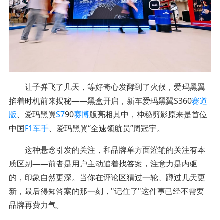
让子弹飞了几天，等好奇心发酵到了火候，爱玛黑翼
掐着时机前来揭秘——黑盒开启，新车爱玛黑翼S360
赛道
版
、爱玛黑翼
S7
90
赛博
版亮相其中，神秘剪影原来是首位
中国
F1
车手
、爱玛黑翼“全速领航员”周冠宇。
这种悬念引发的关注，和品牌单方面灌输的关注有本
质区别——前者是用户主动追着找答案，注意力是内驱
的，印象自然更深。当你在评论区猜过一轮、蹲过几天更
新，最后得知答案的那一刻，"记住了"这件事已经不需要
品牌再费力气。