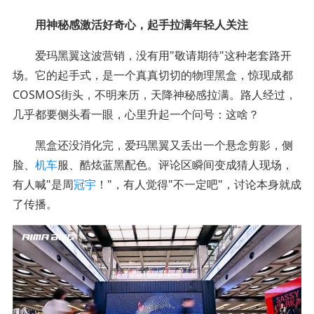
用神秘感激活好奇心，起手拉满年轻人关注
爱玛黑翼这波营销，没有用"敬请期待"这种老套路开
场。它的起手式，是一个真真切切的物理黑盒，惊现成都
COSMOS街头，不明来历，天降神秘感拉满。路人经过，
几乎都要侧头看一眼，心里升起一个问号：这啥？
黑盒还没消化完，爱玛黑翼又丢出一个悬念剪影，侧
脸、
机车
服、酷炫蓝黑配色。评论区瞬间变成猜人现场，
有人喊"是周
冠宇
！"，有人觉得"不一定吧"，讨论本身就成
了传播。