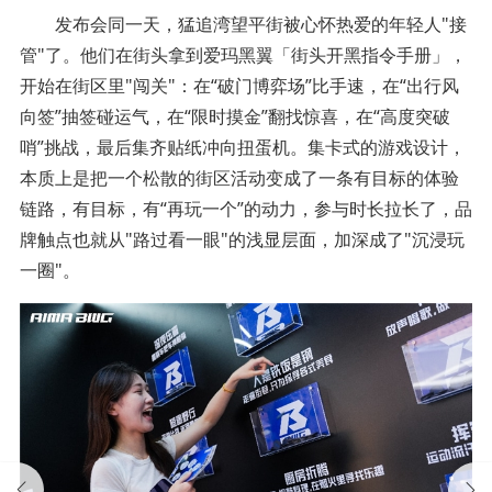
发布会同一天，猛追湾望平街被心怀热爱的年轻人"接
管"了。他们在街头拿到爱玛黑翼「街头开黑指令手册」，
开始在街区里"闯关"：在“破门博弈场”比手速，在“出行风
向签”抽签碰运气，在“限时摸金”翻找惊喜，在“高度突破
哨”挑战，最后集齐贴纸冲向扭蛋机。集卡式的游戏设计，
本质上是把一个松散的街区活动变成了一条有目标的体验
链路，有目标，有“再玩一个”的动力，参与时长拉长了，品
牌触点也就从"路过看一眼"的浅显层面，加深成了"沉浸玩
一圈"。