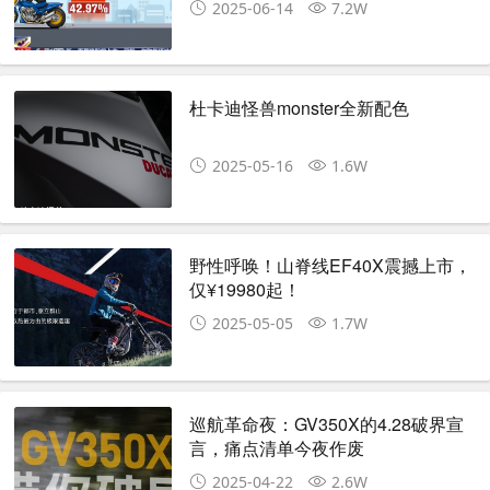
2025-06-14
7.2W
杜卡迪怪兽monster全新配色
2025-05-16
1.6W
野性呼唤！山脊线EF40X震撼上市，
仅¥19980起！
2025-05-05
1.7W
巡航革命夜：GV350X的4.28破界宣
言，痛点清单今夜作废
2025-04-22
2.6W