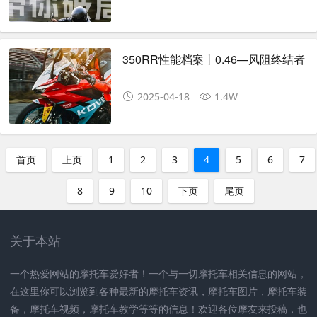
350RR性能档案丨0.46—风阻终结者
2025-04-18
1.4W
首页
上页
1
2
3
4
5
6
7
8
9
10
下页
尾页
关于本站
一个热爱网站的摩托车爱好者！一个与一切摩托车相关信息的网站，
在这里你可以浏览到各种最新的摩托车资讯，摩托车图片，摩托车装
备，摩托车视频，摩托车教学等等的信息！欢迎各位摩友来投稿，也